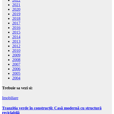
2022
2021
2020
2019
2018
2017
2016
2015
2014
2013
2012
2010
2009
2008
2007
2006
2005
2004
Trebuie sa vezi si:
Imobiliare
Tranziția verde în construcții: Casă modernă cu structură
reciclabilă