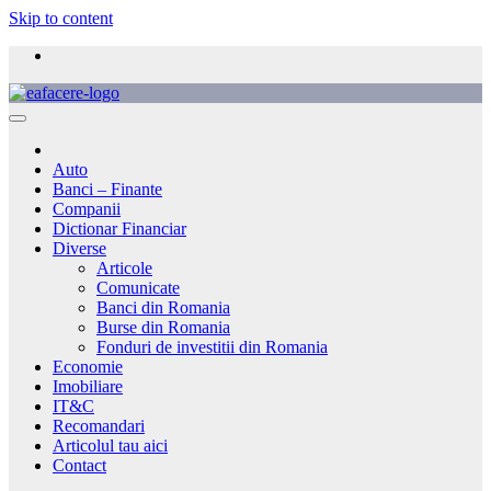
Skip to content
Auto
Banci – Finante
Companii
Dictionar Financiar
Diverse
Articole
Comunicate
Banci din Romania
Burse din Romania
Fonduri de investitii din Romania
Economie
Imobiliare
IT&C
Recomandari
Articolul tau aici
Contact