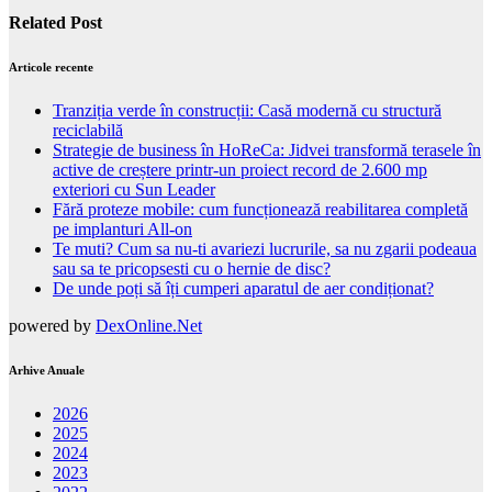
Related Post
Articole recente
Tranziția verde în construcții: Casă modernă cu structură
reciclabilă
Strategie de business în HoReCa: Jidvei transformă terasele în
active de creștere printr-un proiect record de 2.600 mp
exteriori cu Sun Leader
Fără proteze mobile: cum funcționează reabilitarea completă
pe implanturi All-on
Te muti? Cum sa nu-ti avariezi lucrurile, sa nu zgarii podeaua
sau sa te pricopsesti cu o hernie de disc?
De unde poți să îți cumperi aparatul de aer condiționat?
powered by
DexOnline.Net
Arhive Anuale
2026
2025
2024
2023