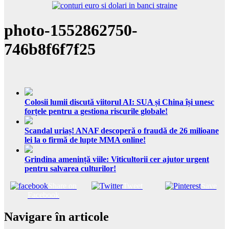
photo-1552862750-
746b8f6f7f25
Colosii lumii discută viitorul AI: SUA și China își unesc
forțele pentru a gestiona riscurile globale!
Scandal uriaș! ANAF descoperă o fraudă de 26 milioane
lei la o firmă de lupte MMA online!
Grindina amenință viile: Viticultorii cer ajutor urgent
pentru salvarea culturilor!
Share on
Tweet
Save
Facebook
Navigare în articole