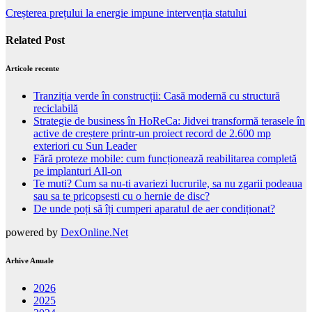
Creșterea prețului la energie impune intervenția statului
Related Post
Articole recente
Tranziția verde în construcții: Casă modernă cu structură
reciclabilă
Strategie de business în HoReCa: Jidvei transformă terasele în
active de creștere printr-un proiect record de 2.600 mp
exteriori cu Sun Leader
Fără proteze mobile: cum funcționează reabilitarea completă
pe implanturi All-on
Te muti? Cum sa nu-ti avariezi lucrurile, sa nu zgarii podeaua
sau sa te pricopsesti cu o hernie de disc?
De unde poți să îți cumperi aparatul de aer condiționat?
powered by
DexOnline.Net
Arhive Anuale
2026
2025