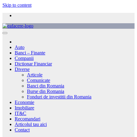
Skip to content
Auto
Banci – Finante
Companii
Dictionar Financiar
Diverse
Articole
Comunicate
Banci din Romania
Burse din Romania
Fonduri de investitii din Romania
Economie
Imobiliare
IT&C
Recomandari
Articolul tau aici
Contact