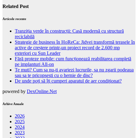
Related Post
Articole recente
Tranziția verde în construcții: Casă modernă cu structură
reciclabilă
Strategie de business în HoReCa: Jidvei transformă terasele în
active de creștere printr-un proiect record de 2.600 mp
exteriori cu Sun Leader
Fără proteze mobile: cum funcționează reabilitarea completă
pe implanturi All-on
Te muti? Cum sa nu-ti avariezi lucrurile, sa nu zgarii podeaua
sau sa te pricopsesti cu o hernie de disc?
De unde poți să îți cumperi aparatul de aer condiționat?
powered by
DexOnline.Net
Arhive Anuale
2026
2025
2024
2023