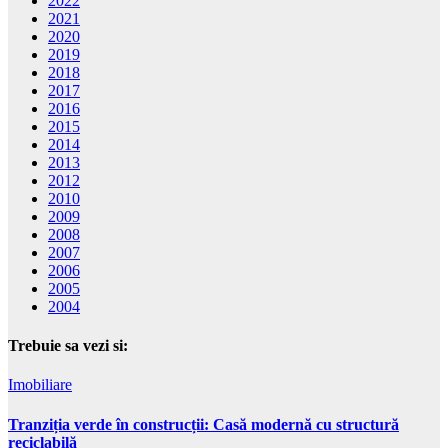
2022
2021
2020
2019
2018
2017
2016
2015
2014
2013
2012
2010
2009
2008
2007
2006
2005
2004
Trebuie sa vezi si:
Imobiliare
Tranziția verde în construcții: Casă modernă cu structură
reciclabilă