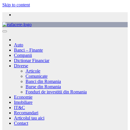
Skip to content
Auto
Banci – Finante
Companii
Dictionar Financiar
Diverse
Articole
Comunicate
Banci din Romania
Burse din Romania
Fonduri de investitii din Romania
Economie
Imobiliare
IT&C
Recomandari
Articolul tau aici
Contact