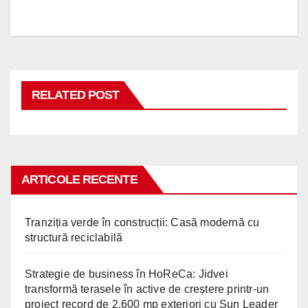
în
articole
RELATED POST
ARTICOLE RECENTE
Tranziția verde în construcții: Casă modernă cu
structură reciclabilă
Strategie de business în HoReCa: Jidvei
transformă terasele în active de creștere printr-un
proiect record de 2.600 mp exteriori cu Sun Leader