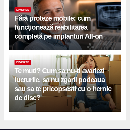
DIVERSE
Fără proteze mobile: cum
funcționează reabilitarea
completă pe implanturi All-on
DIVERSE
Te muti? Cum sa nu-ti avariezi
lucrurile, sa nu zgarii podeaua
sau sa te pricopsesti cu o hernie
de disc?