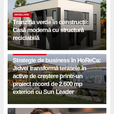
IMOBILIARE
Tranziția verde în construcții:
Casă modernă cu structură
reciclabilă
COMUNICATE DE PRESA
Strategie de business în HoReCa:
Jidvei transformă terasele în
active de creștere printr-un
proiect record de 2.600 mp
exteriori cu Sun Leader