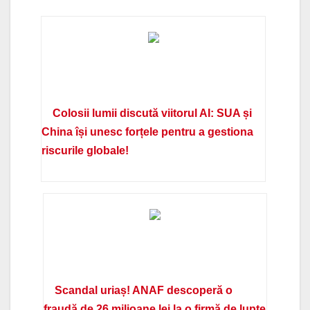
Colosii lumii discută viitorul AI: SUA și
China își unesc forțele pentru a gestiona
riscurile globale!
Scandal uriaș! ANAF descoperă o
fraudă de 26 milioane lei la o firmă de lupte