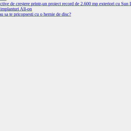
ctive de creștere printr-un proiect record de 2.600 mp exteriori cu Sun
 implanturi All-on
u sa te pricopsesti cu o hernie de disc?