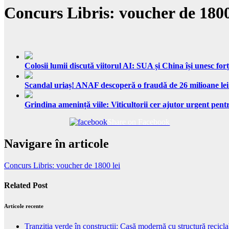
Concurs Libris: voucher de 1800
Colosii lumii discută viitorul AI: SUA și China își unesc forț
Scandal uriaș! ANAF descoperă o fraudă de 26 milioane lei
Grindina amenință viile: Viticultorii cer ajutor urgent pentr
Share on Facebook
Navigare în articole
Concurs Libris: voucher de 1800 lei
Related Post
Articole recente
Tranziția verde în construcții: Casă modernă cu structură recicla