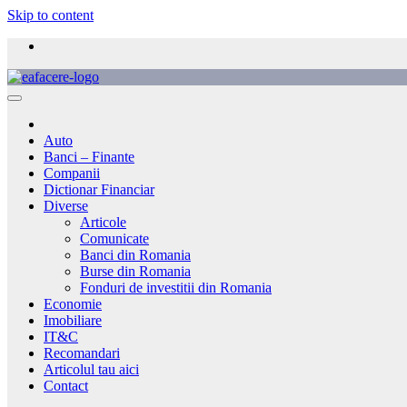
Skip to content
Auto
Banci – Finante
Companii
Dictionar Financiar
Diverse
Articole
Comunicate
Banci din Romania
Burse din Romania
Fonduri de investitii din Romania
Economie
Imobiliare
IT&C
Recomandari
Articolul tau aici
Contact