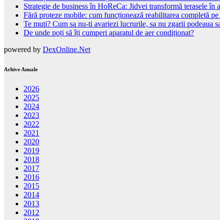
Strategie de business în HoReCa: Jidvei transformă terasele în a
Fără proteze mobile: cum funcționează reabilitarea completă pe
Te muti? Cum sa nu-ti avariezi lucrurile, sa nu zgarii podeaua sa
De unde poți să îți cumperi aparatul de aer condiționat?
powered by
DexOnline.Net
Arhive Anuale
2026
2025
2024
2023
2022
2021
2020
2019
2018
2017
2016
2015
2014
2013
2012