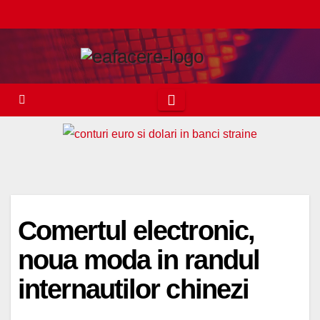
Skip
to
content
Comertul electronic,
noua moda in randul
internautilor chinezi