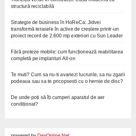
structură reciclabilă
Strategie de business în HoReCa: Jidvei
transformă terasele în active de creștere printr-un
proiect record de 2.600 mp exteriori cu Sun Leader
Fără proteze mobile: cum funcționează reabilitarea
completă pe implanturi All-on
Te muti? Cum sa nu-ti avariezi lucrurile, sa nu zgarii
podeaua sau sa te pricopsesti cu o hernie de disc?
De unde poți să îți cumperi aparatul de aer
condiționat?
powered by
DexOnline.Net