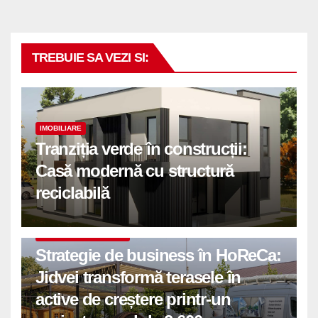
TREBUIE SA VEZI SI:
IMOBILIARE
Tranziția verde în construcții:
Casă modernă cu structură
reciclabilă
COMUNICATE DE PRESA
Strategie de business în HoReCa:
Jidvei transformă terasele în
active de creștere printr-un