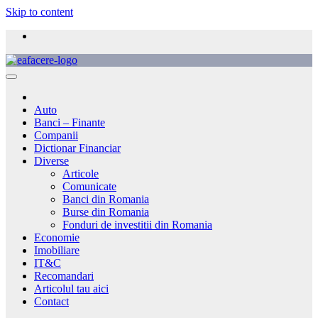
Skip to content
Auto
Banci – Finante
Companii
Dictionar Financiar
Diverse
Articole
Comunicate
Banci din Romania
Burse din Romania
Fonduri de investitii din Romania
Economie
Imobiliare
IT&C
Recomandari
Articolul tau aici
Contact