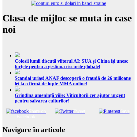
Clasa de mijloc se muta in case
noi
Colosii lumii discută viitorul AI: SUA și China își unesc
forțele pentru a gestiona riscurile globale!
Scandal uriaș! ANAF descoperă o fraudă de 26 milioane
lei la o firmă de lupte MMA online!
Grindina amenință viile: Viticultorii cer ajutor urgent
pentru salvarea culturilor!
Share on
Tweet
Save
Facebook
Navigare în articole