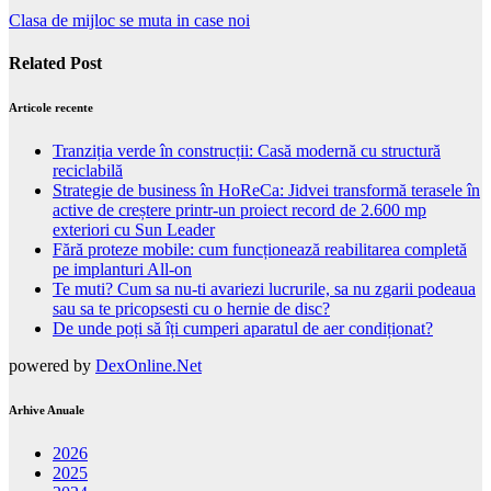
Clasa de mijloc se muta in case noi
Related Post
Articole recente
Tranziția verde în construcții: Casă modernă cu structură
reciclabilă
Strategie de business în HoReCa: Jidvei transformă terasele în
active de creștere printr-un proiect record de 2.600 mp
exteriori cu Sun Leader
Fără proteze mobile: cum funcționează reabilitarea completă
pe implanturi All-on
Te muti? Cum sa nu-ti avariezi lucrurile, sa nu zgarii podeaua
sau sa te pricopsesti cu o hernie de disc?
De unde poți să îți cumperi aparatul de aer condiționat?
powered by
DexOnline.Net
Arhive Anuale
2026
2025