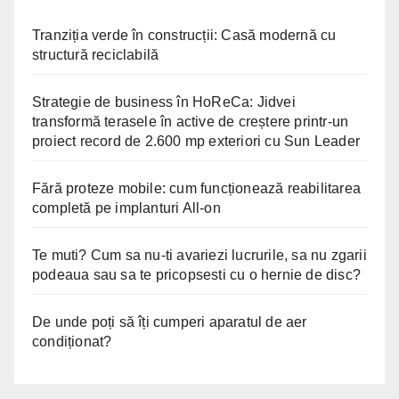
Tranziția verde în construcții: Casă modernă cu
structură reciclabilă
Strategie de business în HoReCa: Jidvei
transformă terasele în active de creștere printr-un
proiect record de 2.600 mp exteriori cu Sun Leader
Fără proteze mobile: cum funcționează reabilitarea
completă pe implanturi All-on
Te muti? Cum sa nu-ti avariezi lucrurile, sa nu zgarii
podeaua sau sa te pricopsesti cu o hernie de disc?
De unde poți să îți cumperi aparatul de aer
condiționat?