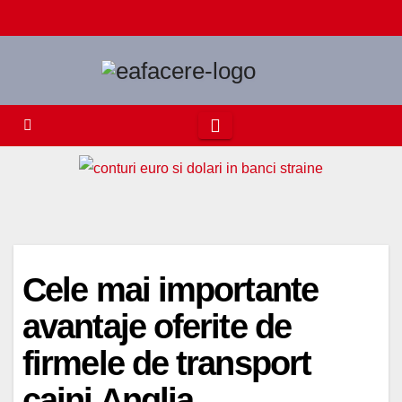
Skip
to
content
Cele mai importante
avantaje oferite de
firmele de transport
caini Anglia