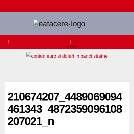
Skip
to
content
210674207_4489069094
461343_4872359096108
207021_n