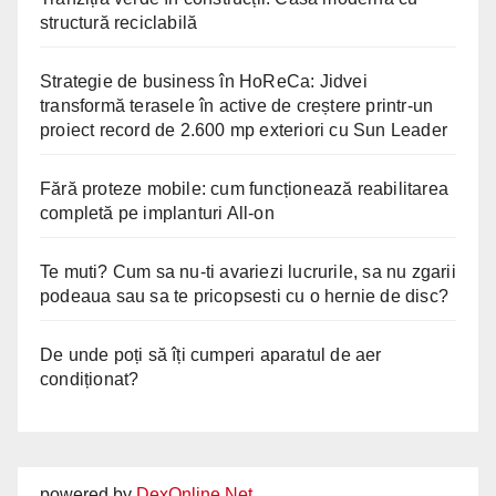
structură reciclabilă
Strategie de business în HoReCa: Jidvei
transformă terasele în active de creștere printr-un
proiect record de 2.600 mp exteriori cu Sun Leader
Fără proteze mobile: cum funcționează reabilitarea
completă pe implanturi All-on
Te muti? Cum sa nu-ti avariezi lucrurile, sa nu zgarii
podeaua sau sa te pricopsesti cu o hernie de disc?
De unde poți să îți cumperi aparatul de aer
condiționat?
powered by
DexOnline.Net