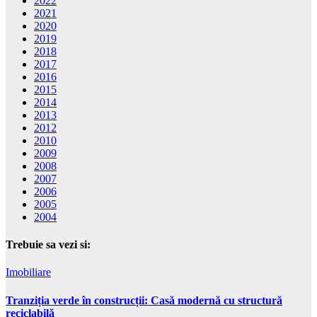
2022
2021
2020
2019
2018
2017
2016
2015
2014
2013
2012
2010
2009
2008
2007
2006
2005
2004
Trebuie sa vezi si:
Imobiliare
Tranziția verde în construcții: Casă modernă cu structură
reciclabilă