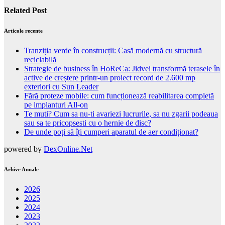
Related Post
Articole recente
Tranziția verde în construcții: Casă modernă cu structură
reciclabilă
Strategie de business în HoReCa: Jidvei transformă terasele în
active de creștere printr-un proiect record de 2.600 mp
exteriori cu Sun Leader
Fără proteze mobile: cum funcționează reabilitarea completă
pe implanturi All-on
Te muti? Cum sa nu-ti avariezi lucrurile, sa nu zgarii podeaua
sau sa te pricopsesti cu o hernie de disc?
De unde poți să îți cumperi aparatul de aer condiționat?
powered by
DexOnline.Net
Arhive Anuale
2026
2025
2024
2023