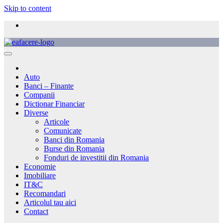
Skip to content
Auto
Banci – Finante
Companii
Dictionar Financiar
Diverse
Articole
Comunicate
Banci din Romania
Burse din Romania
Fonduri de investitii din Romania
Economie
Imobiliare
IT&C
Recomandari
Articolul tau aici
Contact