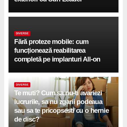
DIVERSE
Fără proteze mobile: cum
funcționează reabilitarea
completă pe implanturi All-on
DIVERSE
Te muti? Cum sa nu-ti avariezi
lucrurile, sa nu zgarii podeaua
sau sa te pricopsesti cu o hernie
de disc?