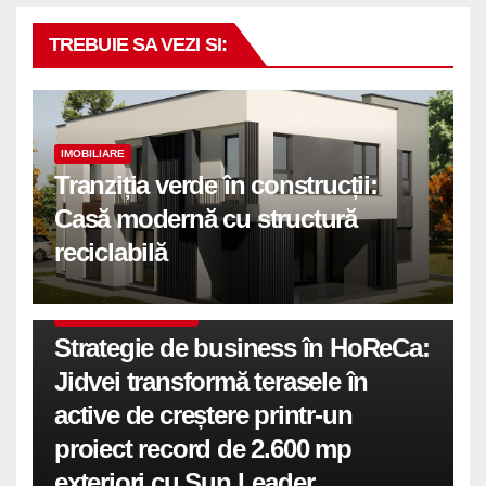
TREBUIE SA VEZI SI:
IMOBILIARE
Tranziția verde în construcții:
Casă modernă cu structură
reciclabilă
COMUNICATE DE PRESA
Strategie de business în HoReCa:
Jidvei transformă terasele în
active de creștere printr-un
proiect record de 2.600 mp
exteriori cu Sun Leader