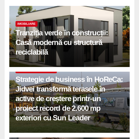
IMOBILIARE
Tranziția verde în construcții:
Casă modernă cu structură
reciclabilă
COMUNICATE DE PRESA
Strategie de business în HoReCa:
Jidvei transformă terasele în
active de creștere printr-un
proiect record de 2.600 mp
exteriori cu Sun Leader