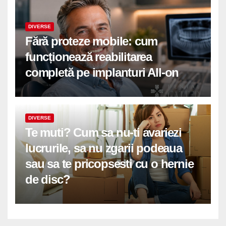
DIVERSE
Fără proteze mobile: cum
funcționează reabilitarea
completă pe implanturi All-on
DIVERSE
Te muti? Cum sa nu-ti avariezi
lucrurile, sa nu zgarii podeaua
sau sa te pricopsesti cu o hernie
de disc?