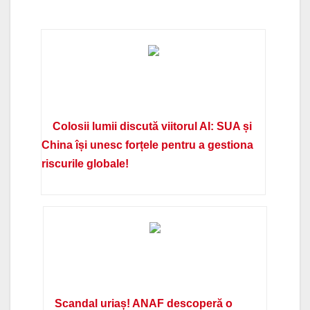
Colosii lumii discută viitorul AI: SUA și
China își unesc forțele pentru a gestiona
riscurile globale!
Scandal uriaș! ANAF descoperă o