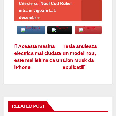
Citeste si:
Noul Cod Rutier
intra in vigoare la 1
decembrie
Navigare
Aceasta masina
Tesla anuleaza
electrica mai ciudata
un model nou,
în
este mai ieftina ca un
Elon Musk da
articole
iPhone
explicatii
RELATED POST