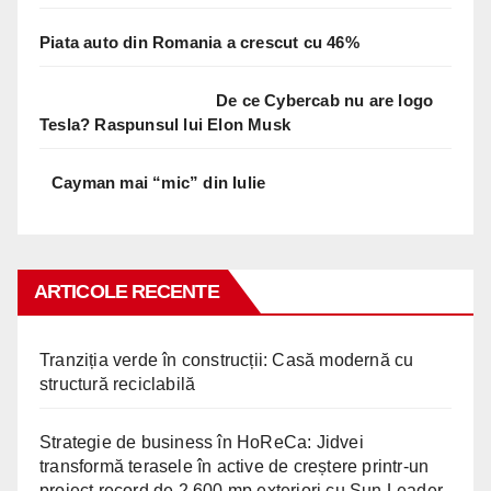
Piata auto din Romania a crescut cu 46%
De ce Cybercab nu are logo
Tesla? Raspunsul lui Elon Musk
Cayman mai “mic” din Iulie
ARTICOLE RECENTE
Tranziția verde în construcții: Casă modernă cu
structură reciclabilă
Strategie de business în HoReCa: Jidvei
transformă terasele în active de creștere printr-un
proiect record de 2.600 mp exteriori cu Sun Leader