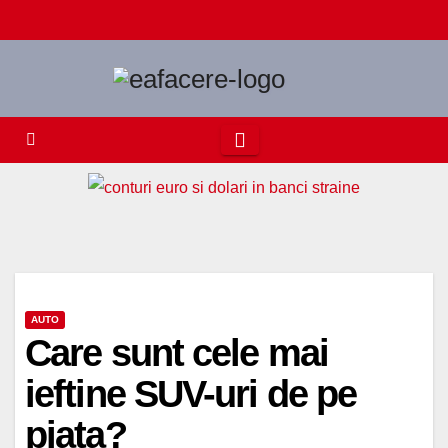
Skip
to
content
AUTO
Care sunt cele mai
ieftine SUV-uri de pe
piata?