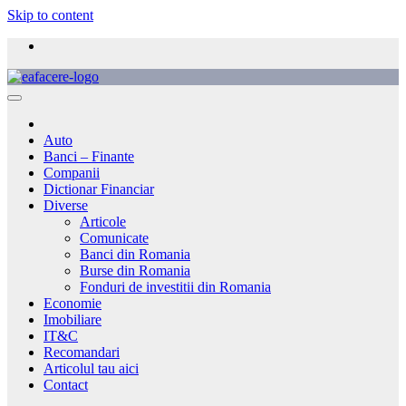
Skip to content
Auto
Banci – Finante
Companii
Dictionar Financiar
Diverse
Articole
Comunicate
Banci din Romania
Burse din Romania
Fonduri de investitii din Romania
Economie
Imobiliare
IT&C
Recomandari
Articolul tau aici
Contact