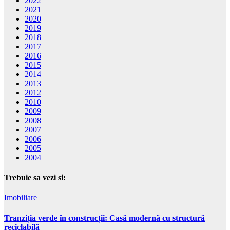
2022
2021
2020
2019
2018
2017
2016
2015
2014
2013
2012
2010
2009
2008
2007
2006
2005
2004
Trebuie sa vezi si:
Imobiliare
Tranziția verde în construcții: Casă modernă cu structură
reciclabilă