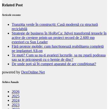
Related Post
Articole recente
Tranziția verde în construcții: Casă modernă cu structură
reciclabilă
Strategie de business în HoReCa: Jidvei transformă terasele în
active de creștere printr-un proiect record de 2.600 mp
exteriori cu Sun Leader
Fără proteze mobile: cum funcționează reabilitarea completă
pe implanturi All-on
Te muti? Cum sa nu-ti avariezi lucrurile, sa nu zgarii podeaua
sau sa te pricopsesti cu o hernie de disc?
De unde poți să îți cumperi aparatul de aer condiționat?
powered by
DexOnline.Net
Arhive Anuale
2026
2025
2024
2023