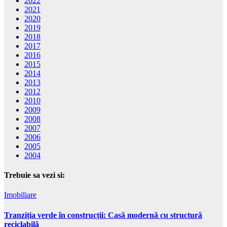
2022
2021
2020
2019
2018
2017
2016
2015
2014
2013
2012
2010
2009
2008
2007
2006
2005
2004
Trebuie sa vezi si:
Imobiliare
Tranziția verde în construcții: Casă modernă cu structură
reciclabilă