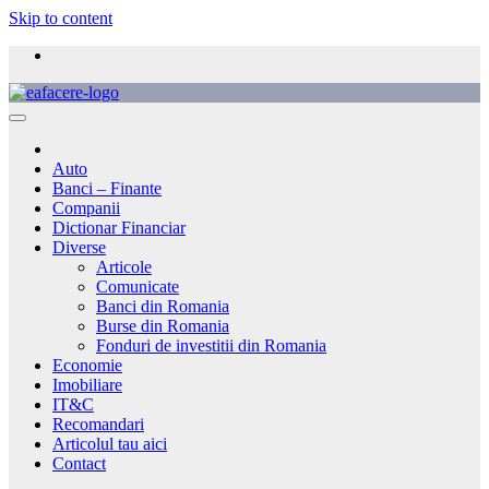
Skip to content
Auto
Banci – Finante
Companii
Dictionar Financiar
Diverse
Articole
Comunicate
Banci din Romania
Burse din Romania
Fonduri de investitii din Romania
Economie
Imobiliare
IT&C
Recomandari
Articolul tau aici
Contact