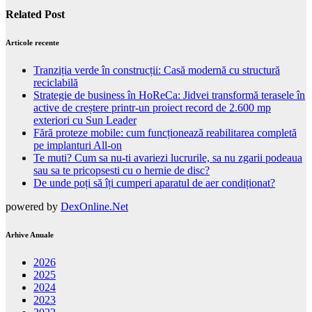
Related Post
Articole recente
Tranziția verde în construcții: Casă modernă cu structură
reciclabilă
Strategie de business în HoReCa: Jidvei transformă terasele în
active de creștere printr-un proiect record de 2.600 mp
exteriori cu Sun Leader
Fără proteze mobile: cum funcționează reabilitarea completă
pe implanturi All-on
Te muti? Cum sa nu-ti avariezi lucrurile, sa nu zgarii podeaua
sau sa te pricopsesti cu o hernie de disc?
De unde poți să îți cumperi aparatul de aer condiționat?
powered by
DexOnline.Net
Arhive Anuale
2026
2025
2024
2023