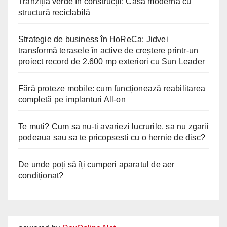
Tranziția verde în construcții: Casă modernă cu
structură reciclabilă
Strategie de business în HoReCa: Jidvei
transformă terasele în active de creștere printr-un
proiect record de 2.600 mp exteriori cu Sun Leader
Fără proteze mobile: cum funcționează reabilitarea
completă pe implanturi All-on
Te muti? Cum sa nu-ti avariezi lucrurile, sa nu zgarii
podeaua sau sa te pricopsesti cu o hernie de disc?
De unde poți să îți cumperi aparatul de aer
condiționat?