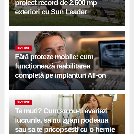
proiect record de 2.600 mp
exteriori cu Sun Leader
DIVERSE
Fără proteze mobile: cum
funcționează reabilitarea
completă pe implanturi All-on
DIVERSE
Te muti? Cum sa nu-ti avariezi
lucrurile, sa nu zgarii podeaua
sau sa te pricopsesti cu o hernie