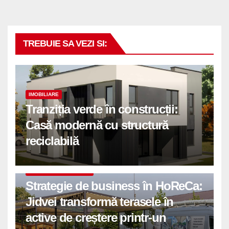
TREBUIE SA VEZI SI:
IMOBILIARE
Tranziția verde în construcții:
Casă modernă cu structură
reciclabilă
COMUNICATE DE PRESA
Strategie de business în HoReCa:
Jidvei transformă terasele în
active de creștere printr-un