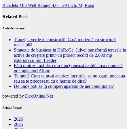
Bicicleta Mtb Welt Ranger 4.0 – 29 Inch, M, Rosu
Related Post
Articole recente
Tranziția verde în construcții: Casă modernă cu structură
reciclabilă
Strategie de business în HoReCa: Jidvei transformă terasele în
active de creștere printr-un proiect record de 2.600 mp
exteriori cu Sun Leader
Fără proteze mobile: cum funcționează reabilitarea completă
pe implanturi All-on
Te muti? Cum sa nu-ti avariezi lucrurile, sa nu zgarii podeaua
sau sa te pricopsesti cu o hernie de disc?
De unde poți să îți cumperi aparatul de aer condiționat?
powered by
DexOnline.Net
Arhive Anuale
2026
2025