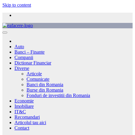
Skip to content
Auto
Banci – Finante
Companii
Dictionar Financiar
Diverse
Articole
Comunicate
Banci din Romania
Burse din Romania
Fonduri de investitii din Romania
Economie
Imobiliare
IT&C
Recomandari
Articolul tau aici
Contact