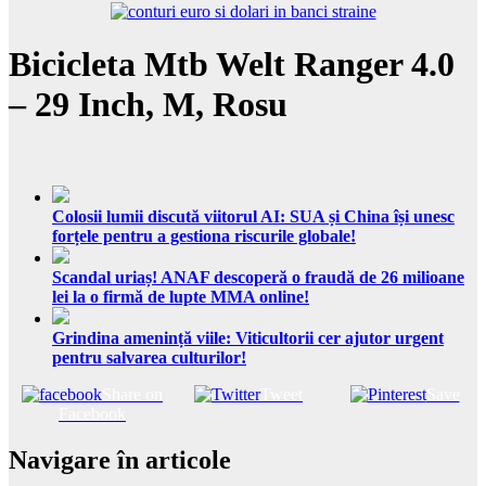
Bicicleta Mtb Welt Ranger 4.0
– 29 Inch, M, Rosu
Colosii lumii discută viitorul AI: SUA și China își unesc
forțele pentru a gestiona riscurile globale!
Scandal uriaș! ANAF descoperă o fraudă de 26 milioane
lei la o firmă de lupte MMA online!
Grindina amenință viile: Viticultorii cer ajutor urgent
pentru salvarea culturilor!
Share on
Tweet
Save
Facebook
Navigare în articole