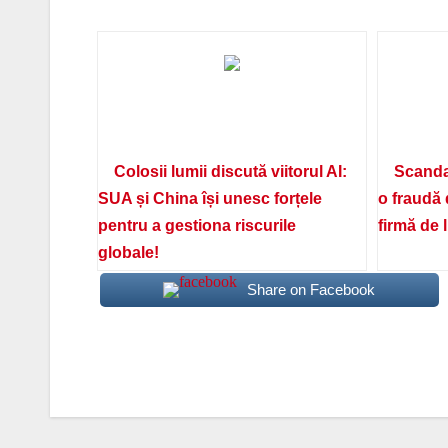
Colosii lumii discută viitorul AI:
Scanda
SUA și China își unesc forțele
o fraudă 
pentru a gestiona riscurile
firmă de 
globale!
Share on Facebook
Navigare
în
articole