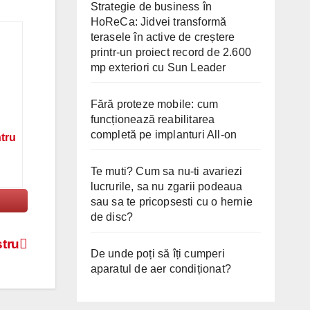
Strategie de business în
HoReCa: Jidvei transformă
terasele în active de creștere
printr-un proiect record de 2.600
mp exteriori cu Sun Leader
Fără proteze mobile: cum
funcționează reabilitarea
completă pe implanturi All-on
ntru
Te muti? Cum sa nu-ti avariezi
lucrurile, sa nu zgarii podeaua
sau sa te pricopsesti cu o hernie
de disc?
stru
De unde poți să îți cumperi
aparatul de aer condiționat?