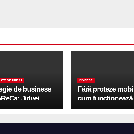
ATE DE PRESA
DIVERSE
tegie de business
Fără proteze mobi
oReCa: Jidvei
cum funcționează
formă terasele în
reabilitarea compl
e de creștere
pe implanturi All-
r-un proiect record