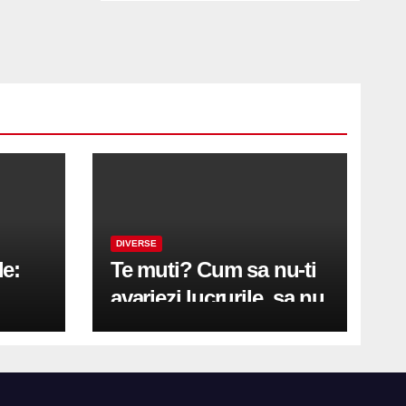
DIVERSE
le:
Te muti? Cum sa nu-ti
avariezi lucrurile, sa nu
etă
zgarii podeaua sau sa
on
te pricopsesti cu o
hernie de disc?