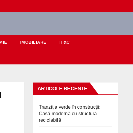
MIE
IMOBILIARE
IT&C
ARTICOLE RECENTE
u
Tranziția verde în construcții:
Casă modernă cu structură
reciclabilă