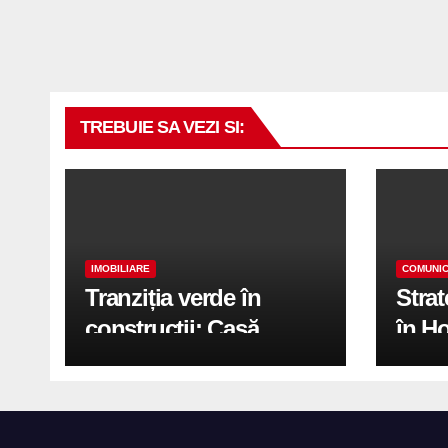
TREBUIE SA VEZI SI:
IMOBILIARE
COMUNIC
Tranziția verde în
Stra
construcții: Casă
în H
modernă cu structură
trans
reciclabilă
activ
print