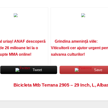
l uriaș! ANAF descoperă
Grindina amenință viile:
de 26 milioane lei la o
Viticultorii cer ajutor urgent pe
lupte MMA online!
salvarea culturilor!
Tweet
Save
Bicicleta Mtb Terrana 2905 – 29 Inch, L, Alba