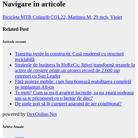
Navigare în articole
Bicicleta MTB Colinelli COL22, Marimea M, 29 inch, Violet
Related Post
Articole recente
Tranziția verde în construcții: Casă modernă cu structură
reciclabilă
Strategie de business în HoReCa: Jidvei transformă terasele în
active de creștere printr-un proiect record de 2.600 mp
exteriori cu Sun Leader
Fără proteze mobile: cum funcționează reabilitarea completă
pe implanturi All-on
Te muti? Cum sa nu-ti avariezi lucrurile, sa nu zgarii podeaua
sau sa te pricopsesti cu o hernie de disc?
De unde poți să îți cumperi aparatul de aer condiționat?
powered by
DexOnline.Net
Arhive Anuale