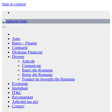
Skip to content
Auto
Banci – Finante
Companii
Dictionar Financiar
Diverse
Articole
Comunicate
Banci din Romania
Burse din Romania
Fonduri de investitii din Romania
Economie
Imobiliare
IT&C
Recomandari
Articolul tau aici
Contact