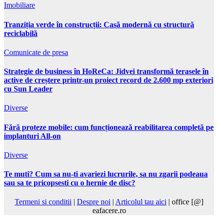
Imobiliare
Tranziția verde în construcții: Casă modernă cu structură
reciclabilă
Comunicate de presa
Strategie de business în HoReCa: Jidvei transformă terasele în
active de creștere printr-un proiect record de 2.600 mp exteriori
cu Sun Leader
Diverse
Fără proteze mobile: cum funcționează reabilitarea completă pe
implanturi All-on
Diverse
Te muti? Cum sa nu-ti avariezi lucrurile, sa nu zgarii podeaua
sau sa te pricopsesti cu o hernie de disc?
Termeni si conditii
|
Despre noi
|
Articolul tau aici
| office [@]
eafacere.ro