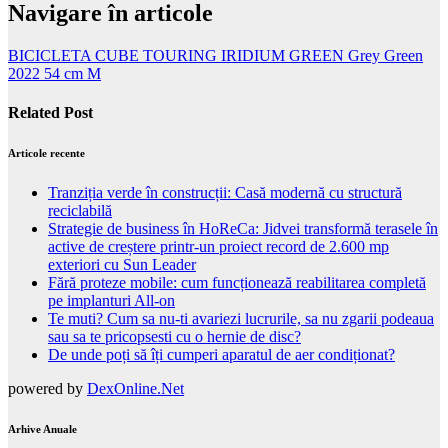
Navigare în articole
BICICLETA CUBE TOURING IRIDIUM GREEN Grey Green
2022 54 cm M
Related Post
Articole recente
Tranziția verde în construcții: Casă modernă cu structură
reciclabilă
Strategie de business în HoReCa: Jidvei transformă terasele în
active de creștere printr-un proiect record de 2.600 mp
exteriori cu Sun Leader
Fără proteze mobile: cum funcționează reabilitarea completă
pe implanturi All-on
Te muti? Cum sa nu-ti avariezi lucrurile, sa nu zgarii podeaua
sau sa te pricopsesti cu o hernie de disc?
De unde poți să îți cumperi aparatul de aer condiționat?
powered by
DexOnline.Net
Arhive Anuale