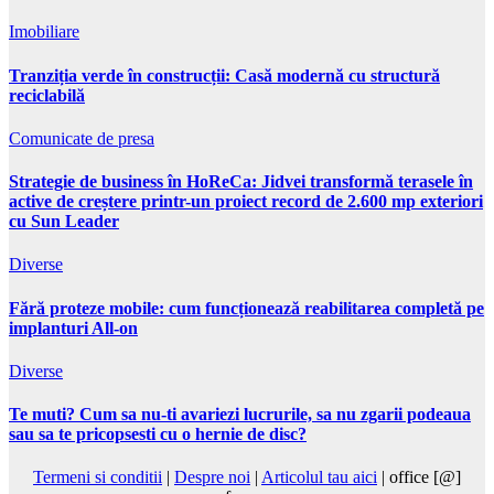
Imobiliare
Tranziția verde în construcții: Casă modernă cu structură
reciclabilă
Comunicate de presa
Strategie de business în HoReCa: Jidvei transformă terasele în
active de creștere printr-un proiect record de 2.600 mp exteriori
cu Sun Leader
Diverse
Fără proteze mobile: cum funcționează reabilitarea completă pe
implanturi All-on
Diverse
Te muti? Cum sa nu-ti avariezi lucrurile, sa nu zgarii podeaua
sau sa te pricopsesti cu o hernie de disc?
Termeni si conditii
|
Despre noi
|
Articolul tau aici
| office [@]