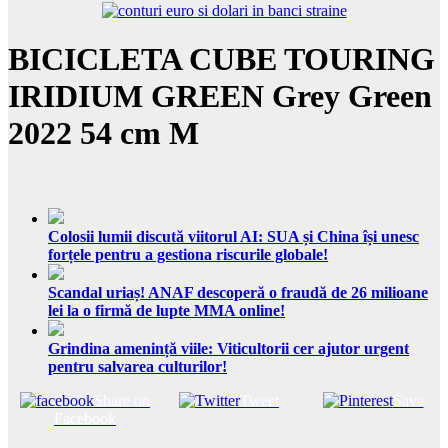
BICICLETA CUBE TOURING
IRIDIUM GREEN Grey Green
2022 54 cm M
Colosii lumii discută viitorul AI: SUA și China își unesc
forțele pentru a gestiona riscurile globale!
Scandal uriaș! ANAF descoperă o fraudă de 26 milioane
lei la o firmă de lupte MMA online!
Grindina amenință viile: Viticultorii cer ajutor urgent
pentru salvarea culturilor!
Share on
Tweet
Save
Facebook