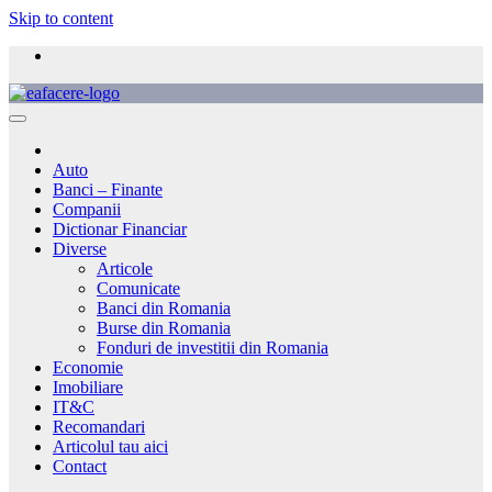
Skip to content
Auto
Banci – Finante
Companii
Dictionar Financiar
Diverse
Articole
Comunicate
Banci din Romania
Burse din Romania
Fonduri de investitii din Romania
Economie
Imobiliare
IT&C
Recomandari
Articolul tau aici
Contact