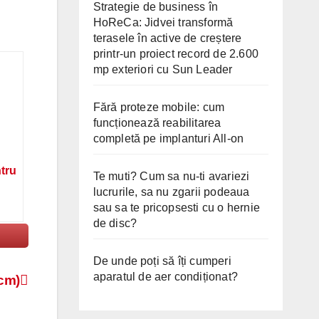
Strategie de business în
HoReCa: Jidvei transformă
terasele în active de creștere
printr-un proiect record de 2.600
mp exteriori cu Sun Leader
Fără proteze mobile: cum
funcționează reabilitarea
completă pe implanturi All-on
ntru
Te muti? Cum sa nu-ti avariezi
lucrurile, sa nu zgarii podeaua
sau sa te pricopsesti cu o hernie
de disc?
De unde poți să îți cumperi
aparatul de aer condiționat?
cm)