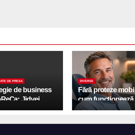
ATE DE PRESA
DIVERSE
tegie de business
Fără proteze mobi
oReCa: Jidvei
cum funcționează
formă terasele în
reabilitarea compl
e de creștere
pe implanturi All-
r-un proiect record