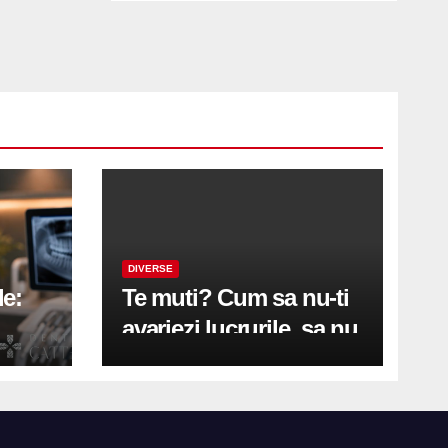
DIVERSE
le:
Te muti? Cum sa nu-ti
avariezi lucrurile, sa nu
etă
zgarii podeaua sau sa
on
te pricopsesti cu o
hernie de disc?