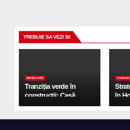
TREBUIE SA VEZI SI:
IMOBILIARE
COMUNIC
Tranziția verde în
Stra
construcții: Casă
în H
modernă cu structură
trans
reciclabilă
activ
print