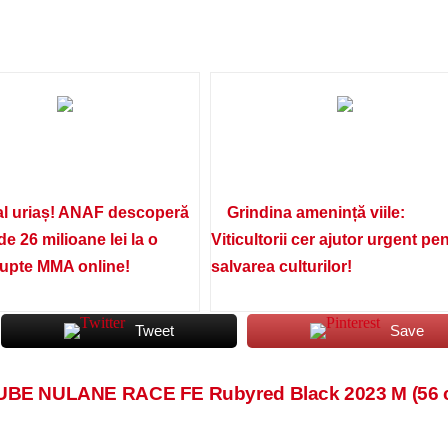
l uriaș! ANAF descoperă
Grindina amenință viile:
de 26 milioane lei la o
Viticultorii cer ajutor urgent pe
lupte MMA online!
salvarea culturilor!
Tweet
Save
UBE NULANE RACE FE Rubyred Black 2023 M (56 