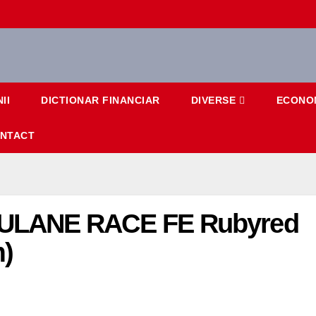
II
DICTIONAR FINANCIAR
DIVERSE
ECONO
NTACT
ULANE RACE FE Rubyred
m)