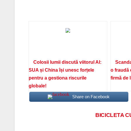
Colosii lumii discută viitorul AI:
Scanda
SUA și China își unesc forțele
o fraudă 
pentru a gestiona riscurile
firmă de 
globale!
Share on Facebook
Navigare
BICICLETA C
în