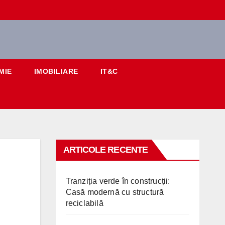
MIE
IMOBILIARE
IT&C
ARTICOLE RECENTE
Tranziția verde în construcții:
Casă modernă cu structură
reciclabilă