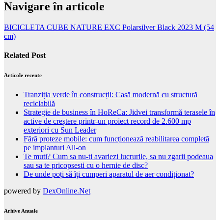
Navigare în articole
BICICLETA CUBE NATURE EXC Polarsilver Black 2023 M (54
cm)
Related Post
Articole recente
Tranziția verde în construcții: Casă modernă cu structură
reciclabilă
Strategie de business în HoReCa: Jidvei transformă terasele în
active de creștere printr-un proiect record de 2.600 mp
exteriori cu Sun Leader
Fără proteze mobile: cum funcționează reabilitarea completă
pe implanturi All-on
Te muti? Cum sa nu-ti avariezi lucrurile, sa nu zgarii podeaua
sau sa te pricopsesti cu o hernie de disc?
De unde poți să îți cumperi aparatul de aer condiționat?
powered by
DexOnline.Net
Arhive Anuale