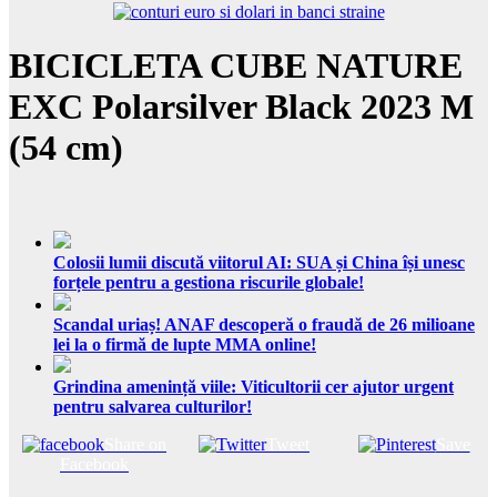
BICICLETA CUBE NATURE
EXC Polarsilver Black 2023 M
(54 cm)
Colosii lumii discută viitorul AI: SUA și China își unesc
forțele pentru a gestiona riscurile globale!
Scandal uriaș! ANAF descoperă o fraudă de 26 milioane
lei la o firmă de lupte MMA online!
Grindina amenință viile: Viticultorii cer ajutor urgent
pentru salvarea culturilor!
Share on
Tweet
Save
Facebook