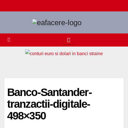
Skip
to
content
Banco-Santander-
tranzactii-digitale-
498×350