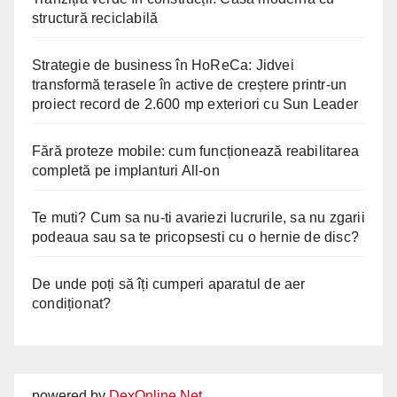
structură reciclabilă
Strategie de business în HoReCa: Jidvei
transformă terasele în active de creștere printr-un
proiect record de 2.600 mp exteriori cu Sun Leader
Fără proteze mobile: cum funcționează reabilitarea
completă pe implanturi All-on
Te muti? Cum sa nu-ti avariezi lucrurile, sa nu zgarii
podeaua sau sa te pricopsesti cu o hernie de disc?
De unde poți să îți cumperi aparatul de aer
condiționat?
powered by
DexOnline.Net