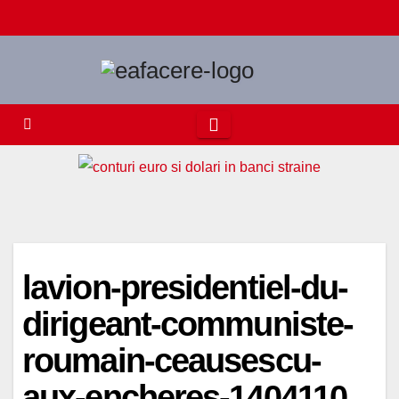
Skip
to
content
lavion-presidentiel-du-
dirigeant-communiste-
roumain-ceausescu-
aux-encheres-1404110