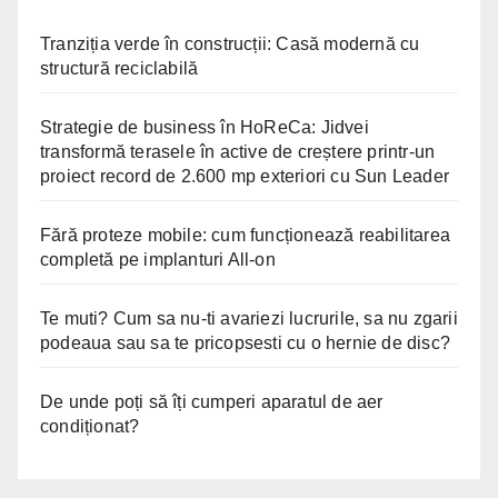
Tranziția verde în construcții: Casă modernă cu
structură reciclabilă
Strategie de business în HoReCa: Jidvei
transformă terasele în active de creștere printr-un
proiect record de 2.600 mp exteriori cu Sun Leader
Fără proteze mobile: cum funcționează reabilitarea
completă pe implanturi All-on
Te muti? Cum sa nu-ti avariezi lucrurile, sa nu zgarii
podeaua sau sa te pricopsesti cu o hernie de disc?
De unde poți să îți cumperi aparatul de aer
condiționat?