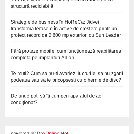
structură reciclabilă
Strategie de business în HoReCa: Jidvei
transformă terasele în active de creștere printr-un
proiect record de 2.600 mp exteriori cu Sun Leader
Fără proteze mobile: cum funcționează reabilitarea
completă pe implanturi All-on
Te muti? Cum sa nu-ti avariezi lucrurile, sa nu zgarii
podeaua sau sa te pricopsesti cu o hernie de disc?
De unde poți să îți cumperi aparatul de aer
condiționat?
powered by
DexOnline.Net