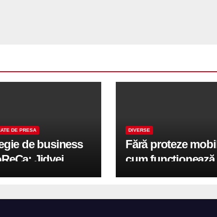
ATE DE PRESA
DIVERSE
tegie de business
Fără proteze mobi
oReCa: Jidvei
cum funcționează
formă terasele în
reabilitarea compl
e de creștere
pe implanturi All-
r-un proiect record