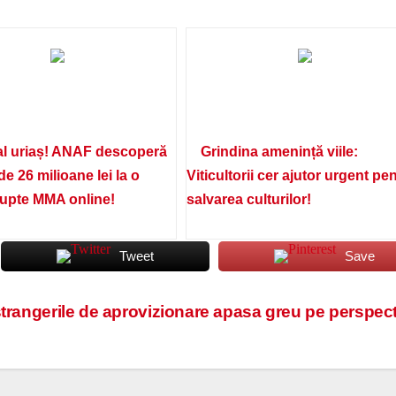
l uriaș! ANAF descoperă
Grindina amenință viile:
de 26 milioane lei la o
Viticultorii cer ajutor urgent pe
lupte MMA online!
salvarea culturilor!
Tweet
Save
strangerile de aprovizionare apasa greu pe perspec