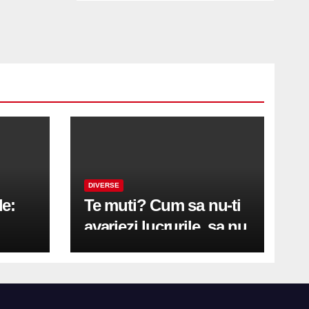
DIVERSE
le:
Te muti? Cum sa nu-ti
avariezi lucrurile, sa nu
etă
zgarii podeaua sau sa
on
te pricopsesti cu o
hernie de disc?