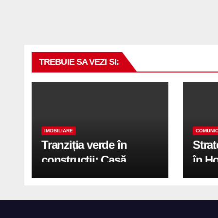
TREBUIE SA VEZI SI:
IMOBILIARE
COMUNIC
Tranziția verde în
Stra
construcții: Casă
în H
modernă cu structură
trans
reciclabilă
activ
print