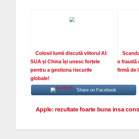
Colosii lumii discută viitorul AI:
Scanda
SUA și China își unesc forțele
o fraudă 
pentru a gestiona riscurile
firmă de 
globale!
Share on Facebook
Navigare
Apple: rezultate foarte buna insa con
în
articole