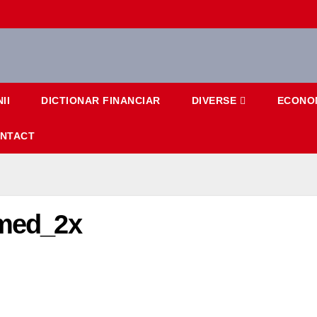
II
DICTIONAR FINANCIAR
DIVERSE
ECONO
NTACT
mmed_2x