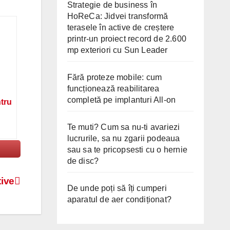
Strategie de business în
HoReCa: Jidvei transformă
terasele în active de creștere
printr-un proiect record de 2.600
mp exteriori cu Sun Leader
Fără proteze mobile: cum
funcționează reabilitarea
completă pe implanturi All-on
ntru
Te muti? Cum sa nu-ti avariezi
lucrurile, sa nu zgarii podeaua
sau sa te pricopsesti cu o hernie
de disc?
tive
De unde poți să îți cumperi
aparatul de aer condiționat?