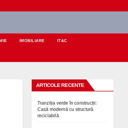
MIE
IMOBILIARE
IT&C
ARTICOLE RECENTE
Tranziția verde în construcții:
Casă modernă cu structură
reciclabilă