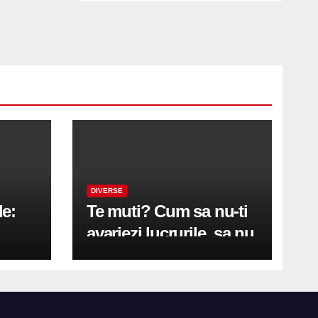
DIVERSE
le:
Te muti? Cum sa nu-ti
avariezi lucrurile, sa nu
etă
zgarii podeaua sau sa
on
te pricopsesti cu o
hernie de disc?