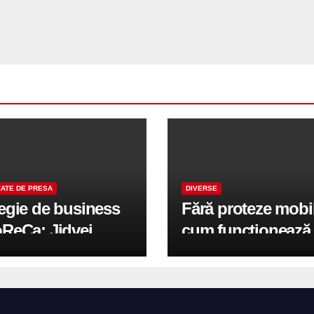
ATE DE PRESA
DIVERSE
tegie de business
Fără proteze mobi
oReCa: Jidvei
cum funcționează
formă terasele în
reabilitarea compl
e de creștere
pe implanturi All-
r-un proiect record