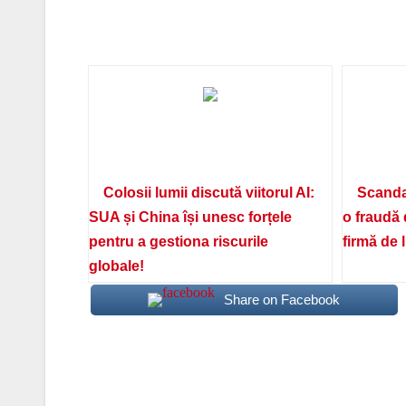
Colosii lumii discută viitorul AI:
Scanda
SUA și China își unesc forțele
o fraudă 
pentru a gestiona riscurile
firmă de 
globale!
Share on Facebook
Navigare
în