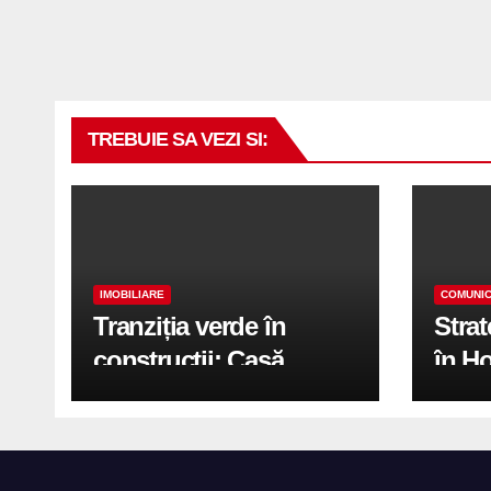
TREBUIE SA VEZI SI:
IMOBILIARE
COMUNIC
Tranziția verde în
Stra
construcții: Casă
în H
modernă cu structură
trans
reciclabilă
activ
print