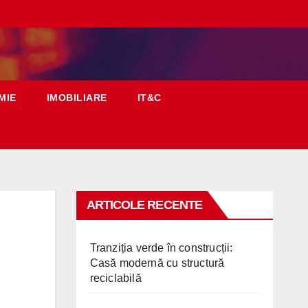
MIE
IMOBILIARE
IT&C
ARTICOLE RECENTE
Tranziția verde în construcții:
Casă modernă cu structură
reciclabilă