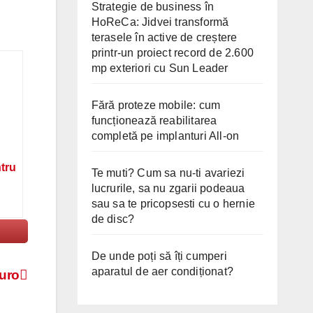
Strategie de business în
HoReCa: Jidvei transformă
terasele în active de creștere
printr-un proiect record de 2.600
mp exteriori cu Sun Leader
Fără proteze mobile: cum
funcționează reabilitarea
completă pe implanturi All-on
ntru
Te muti? Cum sa nu-ti avariezi
lucrurile, sa nu zgarii podeaua
sau sa te pricopsesti cu o hernie
de disc?
De unde poți să îți cumperi
aparatul de aer condiționat?
euro