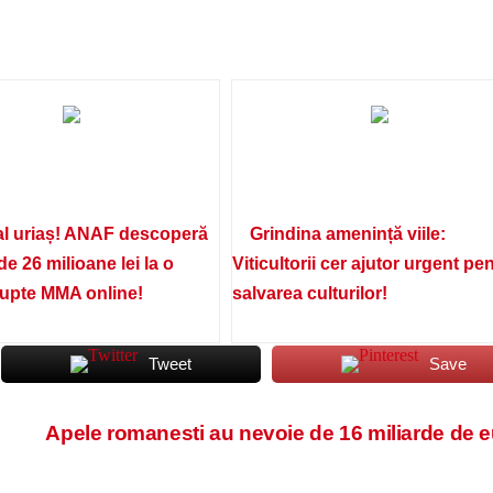
l uriaș! ANAF descoperă
Grindina amenință viile:
de 26 milioane lei la o
Viticultorii cer ajutor urgent pe
lupte MMA online!
salvarea culturilor!
Tweet
Save
Apele romanesti au nevoie de 16 miliarde de 