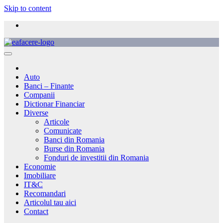
Skip to content
Auto
Banci – Finante
Companii
Dictionar Financiar
Diverse
Articole
Comunicate
Banci din Romania
Burse din Romania
Fonduri de investitii din Romania
Economie
Imobiliare
IT&C
Recomandari
Articolul tau aici
Contact