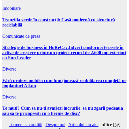
Imobiliare
Tranziția verde în construcții: Casă modernă cu structură
reciclabilă
Comunicate de presa
Strategie de business în HoReCa: Jidvei transformă terasele în
active de creștere printr-un proiect record de 2.600 mp exteriori
cu Sun Leader
Diverse
Fără proteze mobile: cum funcționează reabilitarea completă pe
implanturi All-on
Diverse
Te muti? Cum sa nu-ti avariezi lucrurile, sa nu zgarii podeaua
sau sa te pricopsesti cu o hernie de disc?
Termeni si conditii
|
Despre noi
|
Articolul tau aici
| office [@]