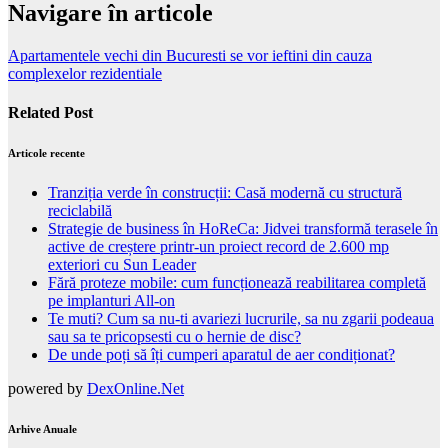
Navigare în articole
Apartamentele vechi din Bucuresti se vor ieftini din cauza
complexelor rezidentiale
Related Post
Articole recente
Tranziția verde în construcții: Casă modernă cu structură
reciclabilă
Strategie de business în HoReCa: Jidvei transformă terasele în
active de creștere printr-un proiect record de 2.600 mp
exteriori cu Sun Leader
Fără proteze mobile: cum funcționează reabilitarea completă
pe implanturi All-on
Te muti? Cum sa nu-ti avariezi lucrurile, sa nu zgarii podeaua
sau sa te pricopsesti cu o hernie de disc?
De unde poți să îți cumperi aparatul de aer condiționat?
powered by
DexOnline.Net
Arhive Anuale