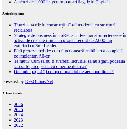
Amenzi de 1.000 lei pentru parcari ilegale in Capitala
Articole recente
Tranziția verde în construcții: Casă modernă cu structură
reciclabilă
Strategie de business în HoReCa: Jidvei transformă terasele în
active de creștere printr-un proiect record de 2.600 mp
exteriori cu Sun Leader
Fără proteze mobile: cum funcționează reabilitarea completă
pe implanturi All-on
Te muti? Cum sa nu-ti avariezi lucrurile, sa nu zgarii podeaua
sau sa te pricopsesti cu o hernie de disc?
De unde poți să îți cumperi aparatul de aer condiționat?
powered by
DexOnline.Net
Arhive Anuale
2026
2025
2024
2023
2022