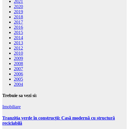
2021
2020
2019
2018
2017
2016
2015
2014
2013
2012
2010
2009
2008
2007
2006
2005
2004
Trebuie sa vezi si:
Imobiliare
Tranziția verde în construcții: Casă modernă cu structură
reciclabilă