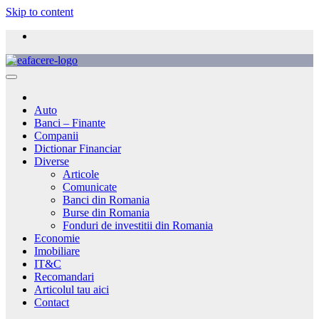
Skip to content
Auto
Banci – Finante
Companii
Dictionar Financiar
Diverse
Articole
Comunicate
Banci din Romania
Burse din Romania
Fonduri de investitii din Romania
Economie
Imobiliare
IT&C
Recomandari
Articolul tau aici
Contact