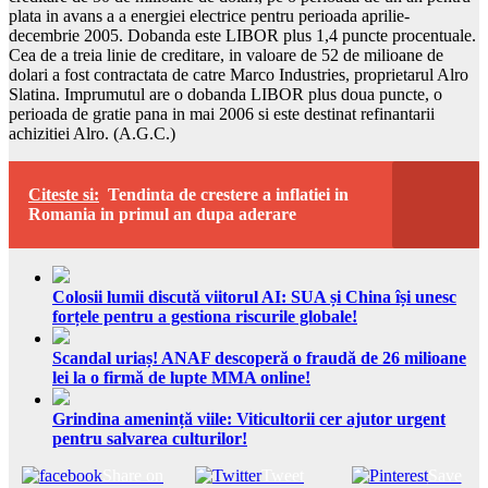
plata in avans a a energiei electrice pentru perioada aprilie-
decembrie 2005. Dobanda este LIBOR plus 1,4 puncte procentuale.
Cea de a treia linie de creditare, in valoare de 52 de milioane de
dolari a fost contractata de catre Marco Industries, proprietarul Alro
Slatina. Imprumutul are o dobanda LIBOR plus doua puncte, o
perioada de gratie pana in mai 2006 si este destinat refinantarii
achizitiei Alro. (A.G.C.)
Citeste si:
Tendinta de crestere a inflatiei in
Romania in primul an dupa aderare
Colosii lumii discută viitorul AI: SUA și China își unesc
forțele pentru a gestiona riscurile globale!
Scandal uriaș! ANAF descoperă o fraudă de 26 milioane
lei la o firmă de lupte MMA online!
Grindina amenință viile: Viticultorii cer ajutor urgent
pentru salvarea culturilor!
Share on
Tweet
Save