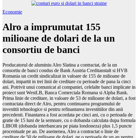
Economie
Alro a imprumutat 155
milioane de dolari de la un
consortiu de banci
Producatorul de aluminiu Alro Slatina a contractat, de la un
consortiu de banci condus de Bank Austria Creditanstalt si HVB
Romania un credit sindicalizat in valoare de 155 de milioane de
dolari, impartit in trei linii de creditare cu perioade de pana la cinci
ani. Potrivit unui comunicat al companiei, celelalte banci implicate in
proiect sunt WestLB, Banca Comerciala Romana si Alpha Bank.
Prima linie de creditare, in valoare de 53 de milioane de dolari, a fost
contractata direct de Alro, pentru continuarea programului de
investitii tehnologice si pentru refinantarea investitiilor din anii
precedenti. Finantarea a fost acordata pe cinci ani, cu o perioada de
gratie de 15 luni de la semnare, cu o dobanda calculata dupa formula
LIBOR (dobanda interbancara pe piata londoneza) plus 1,5 puncte
procentuale pe an. De asemenea, Alro a contractat o linie de
creditare de 50 de milioane de dolari, pe o perioada de un an pentru