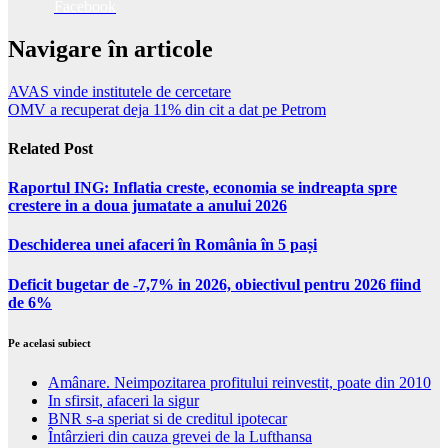
Facebook
Navigare în articole
AVAS vinde institutele de cercetare
OMV a recuperat deja 11% din cit a dat pe Petrom
Related Post
Raportul ING: Inflatia creste, economia se indreapta spre
crestere in a doua jumatate a anului 2026
Deschiderea unei afaceri în România în 5 pași
Deficit bugetar de -7,7% in 2026, obiectivul pentru 2026 fiind
de 6%
Pe acelasi subiect
Amânare. Neimpozitarea profitului reinvestit, poate din 2010
In sfirsit, afaceri la sigur
BNR s-a speriat si de creditul ipotecar
Întârzieri din cauza grevei de la Lufthansa