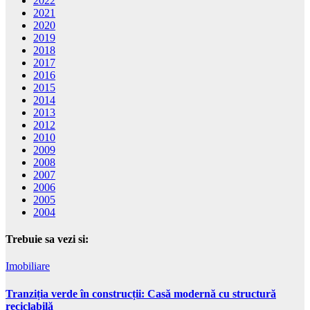
2022
2021
2020
2019
2018
2017
2016
2015
2014
2013
2012
2010
2009
2008
2007
2006
2005
2004
Trebuie sa vezi si:
Imobiliare
Tranziția verde în construcții: Casă modernă cu structură
reciclabilă