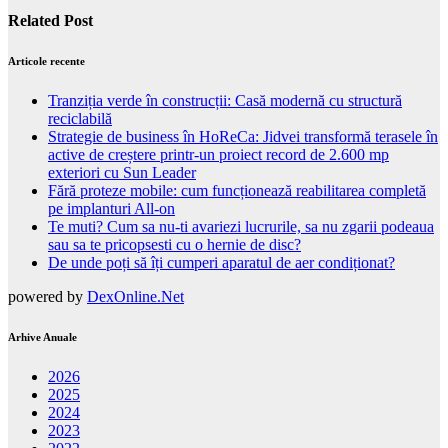
Related Post
Articole recente
Tranziția verde în construcții: Casă modernă cu structură
reciclabilă
Strategie de business în HoReCa: Jidvei transformă terasele în
active de creștere printr-un proiect record de 2.600 mp
exteriori cu Sun Leader
Fără proteze mobile: cum funcționează reabilitarea completă
pe implanturi All-on
Te muti? Cum sa nu-ti avariezi lucrurile, sa nu zgarii podeaua
sau sa te pricopsesti cu o hernie de disc?
De unde poți să îți cumperi aparatul de aer condiționat?
powered by
DexOnline.Net
Arhive Anuale
2026
2025
2024
2023