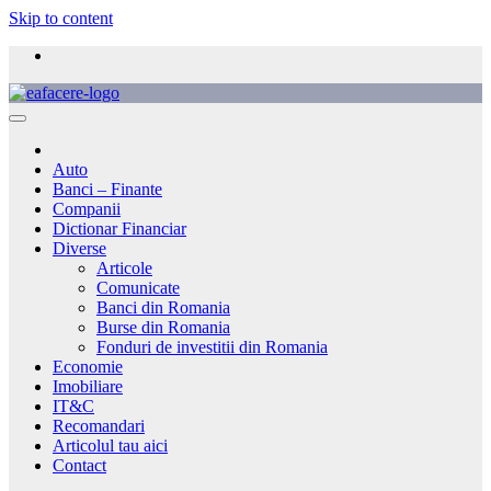
Skip to content
Auto
Banci – Finante
Companii
Dictionar Financiar
Diverse
Articole
Comunicate
Banci din Romania
Burse din Romania
Fonduri de investitii din Romania
Economie
Imobiliare
IT&C
Recomandari
Articolul tau aici
Contact