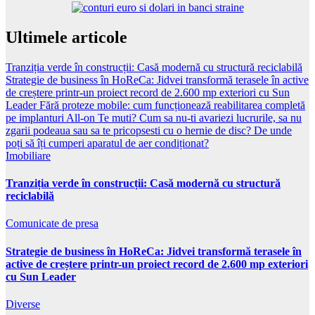
Ultimele articole
Tranziția verde în construcții: Casă modernă cu structură reciclabilă
Strategie de business în HoReCa: Jidvei transformă terasele în active
de creștere printr-un proiect record de 2.600 mp exteriori cu Sun
Leader
Fără proteze mobile: cum funcționează reabilitarea completă
pe implanturi All-on
Te muti? Cum sa nu-ti avariezi lucrurile, sa nu
zgarii podeaua sau sa te pricopsesti cu o hernie de disc?
De unde
poți să îți cumperi aparatul de aer condiționat?
Imobiliare
Tranziția verde în construcții: Casă modernă cu structură
reciclabilă
Comunicate de presa
Strategie de business în HoReCa: Jidvei transformă terasele în
active de creștere printr-un proiect record de 2.600 mp exteriori
cu Sun Leader
Diverse