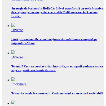
Strategie de business în HoReCa: Jidvei transformă terasele în active
de creștere printr-un proiect record de 2.600 mp exteriori cu Sun
Leader
Diverse
Fără proteze mobile: cum funcționează reabilitarea completă pe
implanturi All-on
Diverse
Te muti? Cum sa nu-ti avariezi lucrurile, sa nu zgarii podeaua sau sa
te pricopsesti cu o hernie de disc?
Imobiliare
Tranziția verde în construcții: Casă modernă cu structură reciclabilă