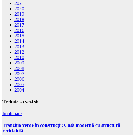
2021
2020
2019
2018
2017
2016
2015
2014
2013
2012
2010
2009
2008
2007
2006
2005
2004
Trebuie sa vezi si:
Imobiliare
Tranziția verde în construcții: Casă modernă cu structură
reciclabilă