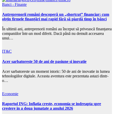
Banci - Finante
Antreprenorii români descoperă un „shortcut” financiar: cum
obțin firmele finanțări mai rapid fără să piardă timp în bănci
În ultimii ani, antreprenorii români au început să privească finanțarea
companiilor într-un mod diferit. Dacă până nu demult accesarea
unui…
IT&C
Acer sarbatoreste 50 de ani de pasiune si inovatie
Acer sarbatoreste un moment istoric: 50 de ani de inovatie in lumea
tehnologiilor digitale. Aceasta aventura este prezentata astazi dintr-
o…
Economie
Raportul ING: Inflatia creste, economia se indreapta spre
crestere in a doua jumatate a anului 2026