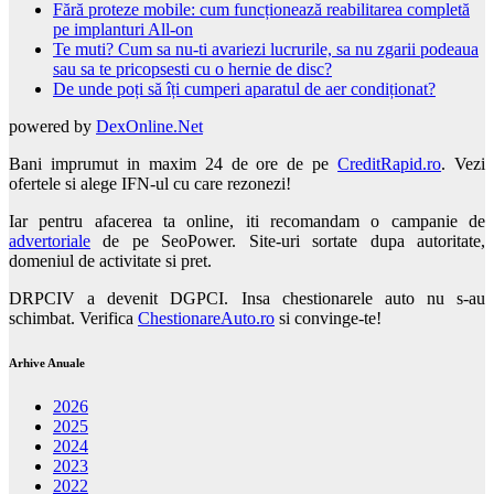
Fără proteze mobile: cum funcționează reabilitarea completă
pe implanturi All-on
Te muti? Cum sa nu-ti avariezi lucrurile, sa nu zgarii podeaua
sau sa te pricopsesti cu o hernie de disc?
De unde poți să îți cumperi aparatul de aer condiționat?
powered by
DexOnline.Net
Bani imprumut in maxim 24 de ore de pe
CreditRapid.ro
. Vezi
ofertele si alege IFN-ul cu care rezonezi!
Iar pentru afacerea ta online, iti recomandam o campanie de
advertoriale
de pe SeoPower. Site-uri sortate dupa autoritate,
domeniul de activitate si pret.
DRPCIV a devenit DGPCI. Insa chestionarele auto nu s-au
schimbat. Verifica
ChestionareAuto.ro
si convinge-te!
Arhive Anuale
2026
2025
2024
2023
2022