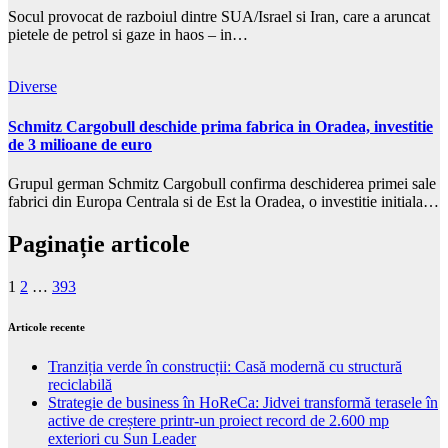
Socul provocat de razboiul dintre SUA/Israel si Iran, care a aruncat
pietele de petrol si gaze in haos – in…
Diverse
Schmitz Cargobull deschide prima fabrica in Oradea, investitie
de 3 milioane de euro
Grupul german Schmitz Cargobull confirma deschiderea primei sale
fabrici din Europa Centrala si de Est la Oradea, o investitie initiala…
Paginație articole
1
2
…
393
Articole recente
Tranziția verde în construcții: Casă modernă cu structură
reciclabilă
Strategie de business în HoReCa: Jidvei transformă terasele în
active de creștere printr-un proiect record de 2.600 mp
exteriori cu Sun Leader