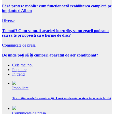
Fără proteze mobile: cum funcționează reabilitarea completă pe
implanturi All-on
Diverse
Te muti? Cum sa nu-ti avariezi lucrurile, sa nu zgarii podeaua
sau sa te pricopsesti cu o hernie de disc?
Comunicate de presa
De unde poți să îți cumperi aparatul de aer condiționat?
Cele mai noi
Populare
In trend
Imobiliare
Tranziția verde în construcții: Casă modernă cu structură reciclabilă
Comunicate de presa