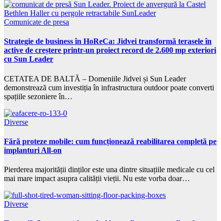
Comunicate de presa
Strategie de business în HoReCa: Jidvei transformă terasele în
active de creștere printr-un proiect record de 2.600 mp exteriori
cu Sun Leader
CETATEA DE BALTĂ – Domeniile Jidvei și Sun Leader
demonstrează cum investiția în infrastructura outdoor poate converti
spațiile sezoniere în…
Diverse
Fără proteze mobile: cum funcționează reabilitarea completă pe
implanturi All-on
Pierderea majorității dinților este una dintre situațiile medicale cu cel
mai mare impact asupra calității vieții. Nu este vorba doar…
Diverse