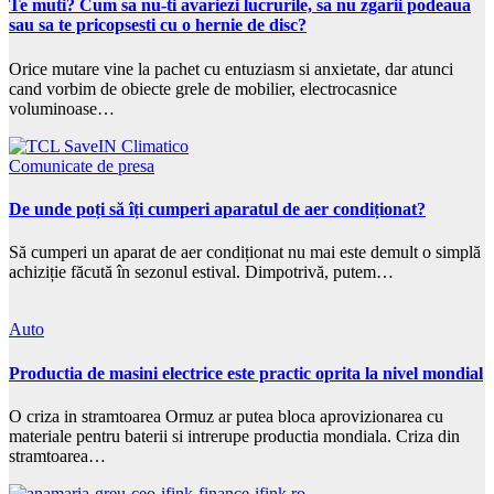
Te muti? Cum sa nu-ti avariezi lucrurile, sa nu zgarii podeaua
sau sa te pricopsesti cu o hernie de disc?
Orice mutare vine la pachet cu entuziasm si anxietate, dar atunci
cand vorbim de obiecte grele de mobilier, electrocasnice
voluminoase…
Comunicate de presa
De unde poți să îți cumperi aparatul de aer condiționat?
Să cumperi un aparat de aer condiționat nu mai este demult o simplă
achiziție făcută în sezonul estival. Dimpotrivă, putem…
Auto
Productia de masini electrice este practic oprita la nivel mondial
O criza in stramtoarea Ormuz ar putea bloca aprovizionarea cu
materiale pentru baterii si intrerupe productia mondiala. Criza din
stramtoarea…