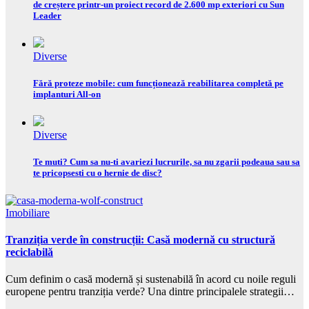
de creștere printr-un proiect record de 2.600 mp exteriori cu Sun
Leader
Diverse
Fără proteze mobile: cum funcționează reabilitarea completă pe
implanturi All-on
Diverse
Te muti? Cum sa nu-ti avariezi lucrurile, sa nu zgarii podeaua sau sa
te pricopsesti cu o hernie de disc?
Imobiliare
Tranziția verde în construcții: Casă modernă cu structură
reciclabilă
Cum definim o casă modernă și sustenabilă în acord cu noile reguli
europene pentru tranziția verde? Una dintre principalele strategii…