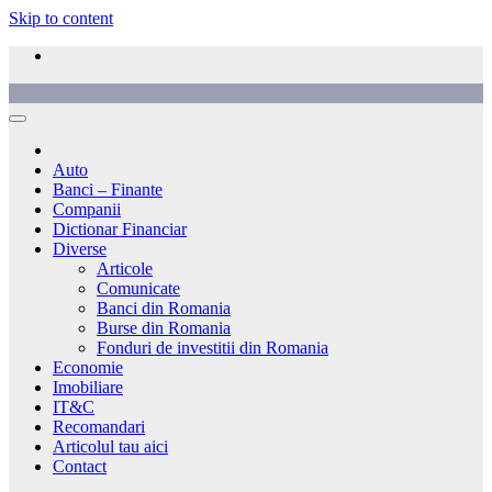
Skip to content
Auto
Banci – Finante
Companii
Dictionar Financiar
Diverse
Articole
Comunicate
Banci din Romania
Burse din Romania
Fonduri de investitii din Romania
Economie
Imobiliare
IT&C
Recomandari
Articolul tau aici
Contact