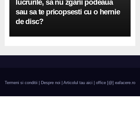
lucrurile, sa nu zgarii podeaua
sau sa te pricopsesti cu o hernie
de disc?
Termeni si conditii
|
Despre noi
|
Articolul tau aici
| office [@] eafacere.ro