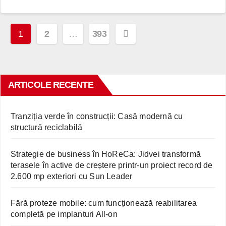
Paginație
1
2
…
393
articole
ARTICOLE RECENTE
Tranziția verde în construcții: Casă modernă cu
structură reciclabilă
Strategie de business în HoReCa: Jidvei transformă
terasele în active de creștere printr-un proiect record de
2.600 mp exteriori cu Sun Leader
Fără proteze mobile: cum funcționează reabilitarea
completă pe implanturi All-on