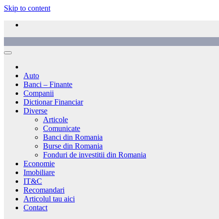
Skip to content
Auto
Banci – Finante
Companii
Dictionar Financiar
Diverse
Articole
Comunicate
Banci din Romania
Burse din Romania
Fonduri de investitii din Romania
Economie
Imobiliare
IT&C
Recomandari
Articolul tau aici
Contact