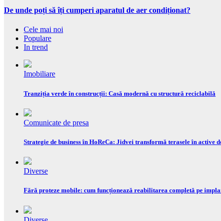
De unde poți să îți cumperi aparatul de aer condiționat?
Cele mai noi
Populare
In trend
Imobiliare
Tranziția verde în construcții: Casă modernă cu structură reciclabilă
Comunicate de presa
Strategie de business în HoReCa: Jidvei transformă terasele în active d
Diverse
Fără proteze mobile: cum funcționează reabilitarea completă pe impla
Diverse