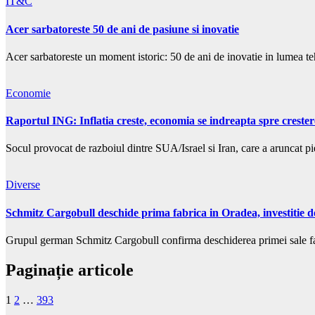
IT&C
Acer sarbatoreste 50 de ani de pasiune si inovatie
Acer sarbatoreste un moment istoric: 50 de ani de inovatie in lumea te
Economie
Raportul ING: Inflatia creste, economia se indreapta spre creste
Socul provocat de razboiul dintre SUA/Israel si Iran, care a aruncat pi
Diverse
Schmitz Cargobull deschide prima fabrica in Oradea, investitie d
Grupul german Schmitz Cargobull confirma deschiderea primei sale fabr
Paginație articole
1
2
…
393