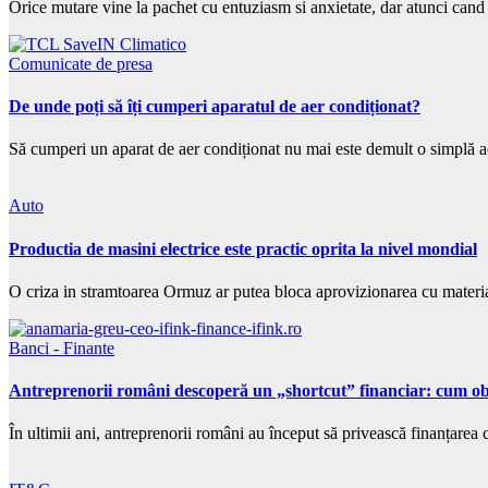
Orice mutare vine la pachet cu entuziasm si anxietate, dar atunci can
Comunicate de presa
De unde poți să îți cumperi aparatul de aer condiționat?
Să cumperi un aparat de aer condiționat nu mai este demult o simplă a
Auto
Productia de masini electrice este practic oprita la nivel mondial
O criza in stramtoarea Ormuz ar putea bloca aprovizionarea cu materia
Banci - Finante
Antreprenorii români descoperă un „shortcut” financiar: cum obți
În ultimii ani, antreprenorii români au început să privească finanțar