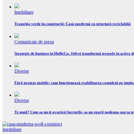
Imobiliare
Tranziția verde în construcții: Casă modernă cu structură reciclabilă
Comunicate de presa
Strategie de business în HoReCa: Jidvei transformă terasele în active d
Diverse
Fără proteze mobile: cum funcționează reabilitarea completă pe impla
Diverse
Te muti? Cum sa nu-ti avariezi lucrurile, sa nu zgarii podeaua sau sa te
Imobiliare