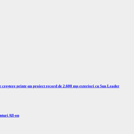
e creștere printr-un proiect record de 2.600 mp exteriori cu Sun Leader
nturi All-on