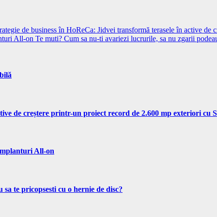
rategie de business în HoReCa: Jidvei transformă terasele în active de 
turi All-on
Te muti? Cum sa nu-ti avariezi lucrurile, sa nu zgarii podeau
bilă
tive de creștere printr-un proiect record de 2.600 mp exteriori cu
implanturi All-on
 sa te pricopsesti cu o hernie de disc?