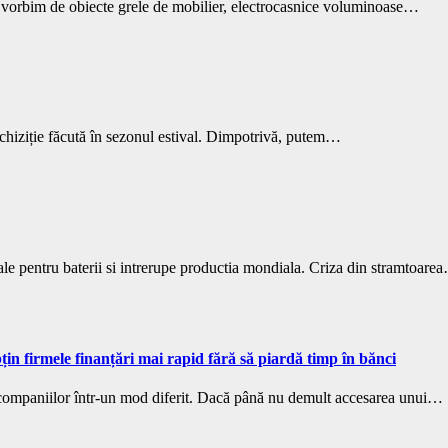
d vorbim de obiecte grele de mobilier, electrocasnice voluminoase…
chiziție făcută în sezonul estival. Dimpotrivă, putem…
le pentru baterii si intrerupe productia mondiala. Criza din stramtoare
n firmele finanțări mai rapid fără să piardă timp în bănci
ea companiilor într-un mod diferit. Dacă până nu demult accesarea unui…