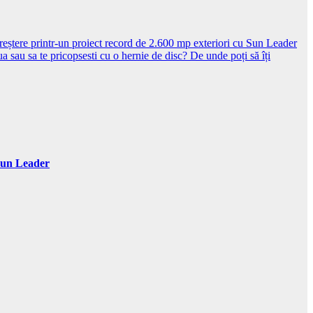
creștere printr-un proiect record de 2.600 mp exteriori cu Sun Leader
a sau sa te pricopsesti cu o hernie de disc?
De unde poți să îți
 Sun Leader