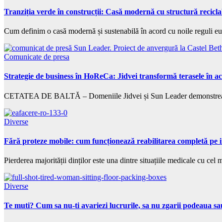
Tranziția verde în construcții: Casă modernă cu structură recicla
Cum definim o casă modernă și sustenabilă în acord cu noile reguli eu
Comunicate de presa
Strategie de business în HoReCa: Jidvei transformă terasele în ac
CETATEA DE BALTĂ – Domeniile Jidvei și Sun Leader demonstrează cu
Diverse
Fără proteze mobile: cum funcționează reabilitarea completă pe 
Pierderea majorității dinților este una dintre situațiile medicale cu ce
Diverse
Te muti? Cum sa nu-ti avariezi lucrurile, sa nu zgarii podeaua sau