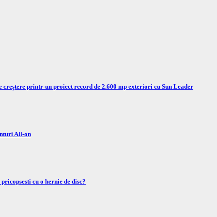
e creștere printr-un proiect record de 2.600 mp exteriori cu Sun Leader
nturi All-on
 pricopsesti cu o hernie de disc?