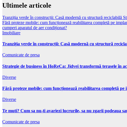
Ultimele articole
Tranziția verde în construcții: Casă modernă cu structură reciclabilă
St
Fără proteze mobile: cum funcționează reabilitarea completă pe implan
cumperi aparatul de aer condiționat?
Imobiliare
Tranziția verde în construcții: Casă modernă cu structură recicla
Comunicate de presa
Strategie de business în HoReCa: Jidvei transformă terasele în ac
Diverse
Fără proteze mobile: cum funcționează reabilitarea completă pe 
Diverse
Te muti? Cum sa nu-ti avariezi lucrurile, sa nu zgarii podeaua sau
Comunicate de presa