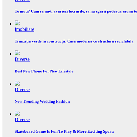
Te muti? Cum sa nu-ti avariezi lucrurile, sa nu zgarii podeaua sau sa te
Imobiliare
Tranziția verde în construcții: Casă modernă cu structură reciclabilă
Diverse
Best New Phone For New Lifestyle
Diverse
New Trending Wedding Fashion
Diverse
Skateboard Game Is Fun To Play & More Exciting Sports