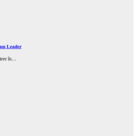
 Sun Leader
niere în…