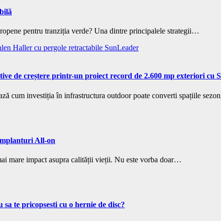
bilă
ropene pentru tranziția verde? Una dintre principalele strategii…
tive de creștere printr-un proiect record de 2.600 mp exteriori cu
m investiția în infrastructura outdoor poate converti spațiile sezo
implanturi All-on
l mai mare impact asupra calității vieții. Nu este vorba doar…
 sa te pricopsesti cu o hernie de disc?