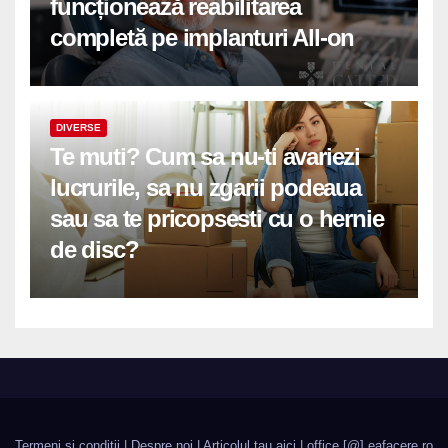
funcționează reabilitarea
completă pe implanturi All-on
DIVERSE
Te muti? Cum sa nu-ti avariezi
lucrurile, sa nu zgarii podeaua
sau sa te pricopsesti cu o hernie
de disc?
Termeni si conditii
|
Despre noi
|
Articolul tau aici
| office [@] eafacere.ro