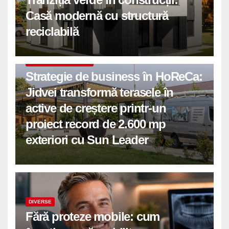
Casă modernă cu structură
reciclabilă
COMUNICATE DE PRESA
Strategie de business în HoReCa:
Jidvei transformă terasele în
active de creștere printr-un
proiect record de 2.600 mp
exteriori cu Sun Leader
DIVERSE
Fără proteze mobile: cum