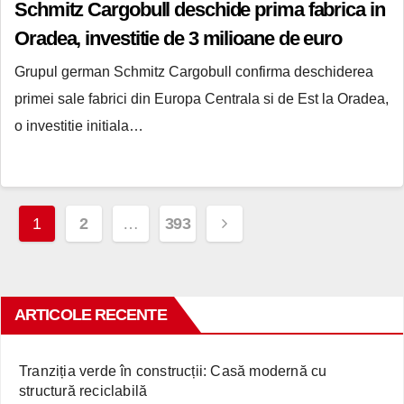
Schmitz Cargobull deschide prima fabrica in
Oradea, investitie de 3 milioane de euro
Grupul german Schmitz Cargobull confirma deschiderea
primei sale fabrici din Europa Centrala si de Est la Oradea,
o investitie initiala…
Paginație
1
2
…
393
articole
ARTICOLE RECENTE
Tranziția verde în construcții: Casă modernă cu
structură reciclabilă