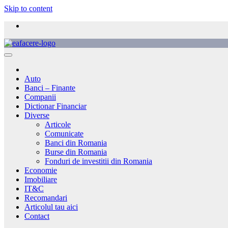
Skip to content
Auto
Banci – Finante
Companii
Dictionar Financiar
Diverse
Articole
Comunicate
Banci din Romania
Burse din Romania
Fonduri de investitii din Romania
Economie
Imobiliare
IT&C
Recomandari
Articolul tau aici
Contact