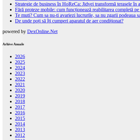
Strategie de business în HoReCa: Jidvei transformă terasele în a
Fără proteze mobile: cum funcționează reabilitarea completă pe
Te muti? Cum sa nu-ti avariezi lucrurile, sa nu zgarii podeaua sa
De unde poți să îți cumperi aparatul de aer condiționat?
powered by
DexOnline.Net
Arhive Anuale
2026
2025
2024
2023
2022
2021
2020
2019
2018
2017
2016
2015
2014
2013
2012