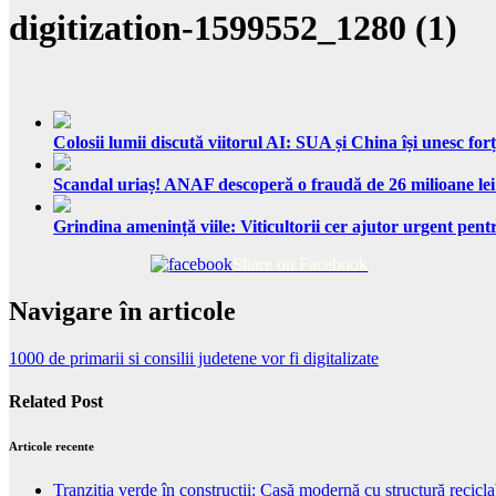
digitization-1599552_1280 (1)
Colosii lumii discută viitorul AI: SUA și China își unesc forț
Scandal uriaș! ANAF descoperă o fraudă de 26 milioane lei
Grindina amenință viile: Viticultorii cer ajutor urgent pentr
Share on Facebook
Navigare în articole
1000 de primarii si consilii judetene vor fi digitalizate
Related Post
Articole recente
Tranziția verde în construcții: Casă modernă cu structură recicla