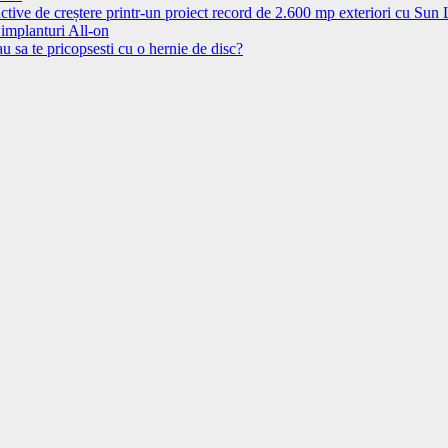
ctive de creștere printr-un proiect record de 2.600 mp exteriori cu Sun
 implanturi All-on
u sa te pricopsesti cu o hernie de disc?