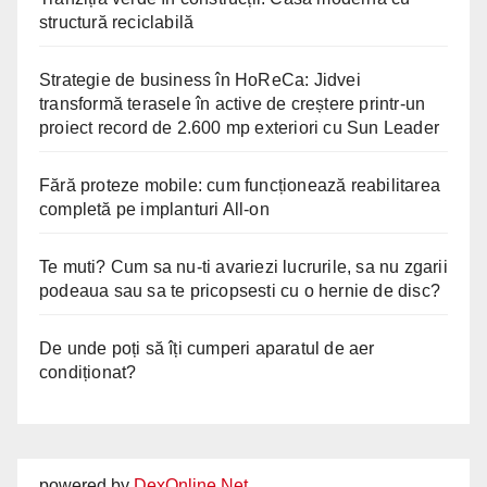
structură reciclabilă
Strategie de business în HoReCa: Jidvei
transformă terasele în active de creștere printr-un
proiect record de 2.600 mp exteriori cu Sun Leader
Fără proteze mobile: cum funcționează reabilitarea
completă pe implanturi All-on
Te muti? Cum sa nu-ti avariezi lucrurile, sa nu zgarii
podeaua sau sa te pricopsesti cu o hernie de disc?
De unde poți să îți cumperi aparatul de aer
condiționat?
powered by
DexOnline.Net