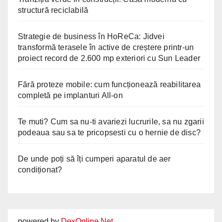
structură reciclabilă
Strategie de business în HoReCa: Jidvei
transformă terasele în active de creștere printr-un
proiect record de 2.600 mp exteriori cu Sun Leader
Fără proteze mobile: cum funcționează reabilitarea
completă pe implanturi All-on
Te muti? Cum sa nu-ti avariezi lucrurile, sa nu zgarii
podeaua sau sa te pricopsesti cu o hernie de disc?
De unde poți să îți cumperi aparatul de aer
condiționat?
powered by
DexOnline.Net