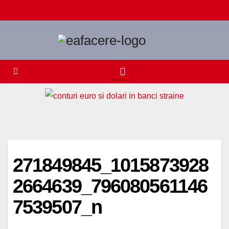
Skip
to
content
271849845_1015873928
2664639_796080561146
7539507_n