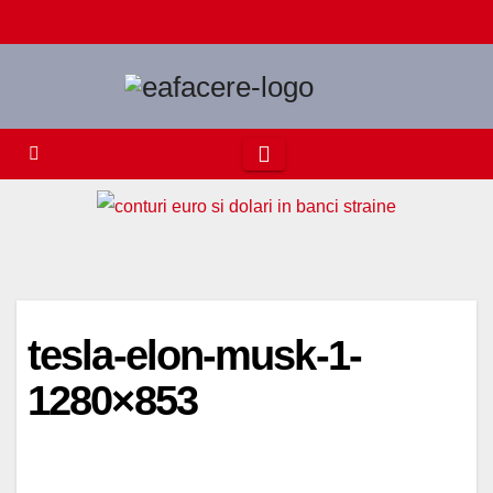
Skip
to
content
tesla-elon-musk-1-
1280×853