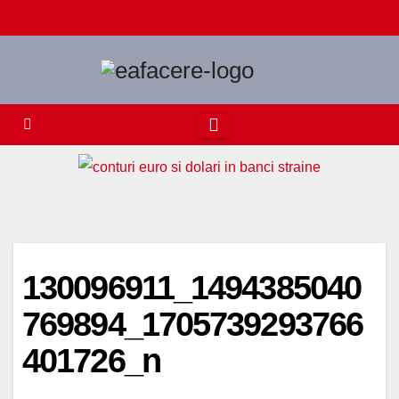
Skip
to
content
130096911_1494385040
769894_1705739293766
401726_n