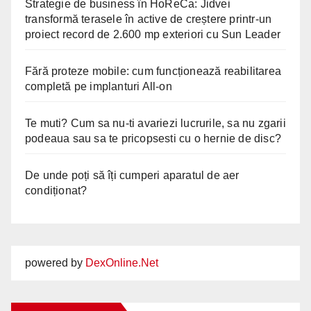
Strategie de business în HoReCa: Jidvei
transformă terasele în active de creștere printr-un
proiect record de 2.600 mp exteriori cu Sun Leader
Fără proteze mobile: cum funcționează reabilitarea
completă pe implanturi All-on
Te muti? Cum sa nu-ti avariezi lucrurile, sa nu zgarii
podeaua sau sa te pricopsesti cu o hernie de disc?
De unde poți să îți cumperi aparatul de aer
condiționat?
powered by
DexOnline.Net