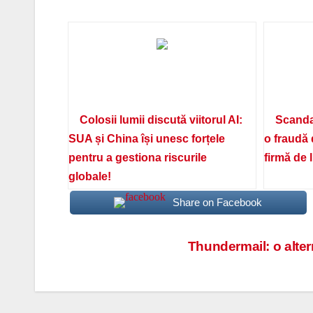
Colosii lumii discută viitorul AI:
Scanda
SUA și China își unesc forțele
o fraudă 
pentru a gestiona riscurile
firmă de 
globale!
Share on Facebook
Navigare
Thundermail: o alter
în
articole