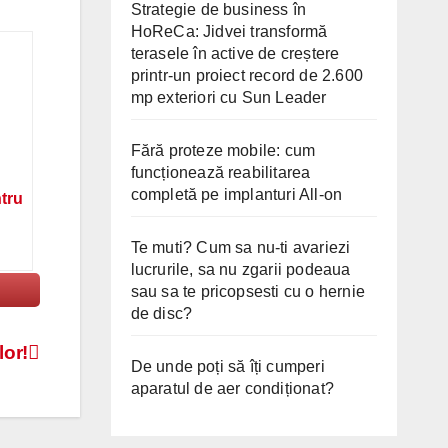
Strategie de business în
HoReCa: Jidvei transformă
terasele în active de creștere
printr-un proiect record de 2.600
mp exteriori cu Sun Leader
Fără proteze mobile: cum
funcționează reabilitarea
completă pe implanturi All-on
ntru
Te muti? Cum sa nu-ti avariezi
lucrurile, sa nu zgarii podeaua
sau sa te pricopsesti cu o hernie
de disc?
lor!
De unde poți să îți cumperi
aparatul de aer condiționat?