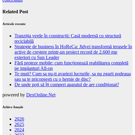
Related Post
Articole recente
Tranziția verde în construcții: Casă modernă cu structură
reciclabilă
Strategie de business în HoReCa: Jidvei transformă terasele în
active de creștere printr-un proiect record de 2.600 mp
exteriori cu Sun Leader
Fără proteze mobile: cum funcționează reabilitarea completă
pe implanturi All-on
Te muti? Cum sa nu-ti avariezi lucrurile, sa nu zgarii podeaua
sau sa te pricopsesti cu o hernie de disc?
De unde poți să îți cumperi aparatul de aer condiționat?
powered by
DexOnline.Net
Arhive Anuale
2026
2025
2024