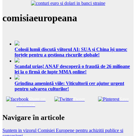
comisiaeuropeana
Colosii lumii discută viitorul AI: SUA și China își unesc
forțele pentru a gestiona riscurile globale!
Scandal uriaș! ANAF descoperă o fraudă de 26 milioane
lei la o firmă de lupte MMA online!
Grindina amenință viile: Viticultorii cer ajutor urgent
pentru salvarea culturilor!
Share on
Tweet
Save
Facebook
Navigare în articole
Suntem in vizorul Comisiei Europene pentru achizitii publice si
concesiuni