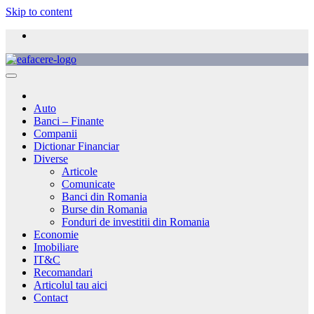
Skip to content
Auto
Banci – Finante
Companii
Dictionar Financiar
Diverse
Articole
Comunicate
Banci din Romania
Burse din Romania
Fonduri de investitii din Romania
Economie
Imobiliare
IT&C
Recomandari
Articolul tau aici
Contact