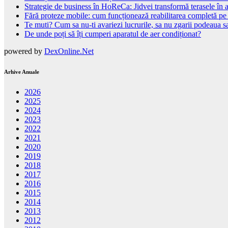
Strategie de business în HoReCa: Jidvei transformă terasele în a
Fără proteze mobile: cum funcționează reabilitarea completă pe
Te muti? Cum sa nu-ti avariezi lucrurile, sa nu zgarii podeaua sa
De unde poți să îți cumperi aparatul de aer condiționat?
powered by
DexOnline.Net
Arhive Anuale
2026
2025
2024
2023
2022
2021
2020
2019
2018
2017
2016
2015
2014
2013
2012