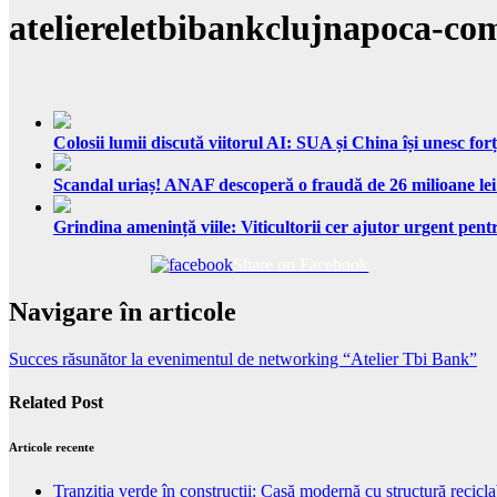
ateliereletbibankclujnapoca-co
Colosii lumii discută viitorul AI: SUA și China își unesc forț
Scandal uriaș! ANAF descoperă o fraudă de 26 milioane lei
Grindina amenință viile: Viticultorii cer ajutor urgent pentr
Share on Facebook
Navigare în articole
Succes răsunător la evenimentul de networking “Atelier Tbi Bank”
Related Post
Articole recente
Tranziția verde în construcții: Casă modernă cu structură recicla