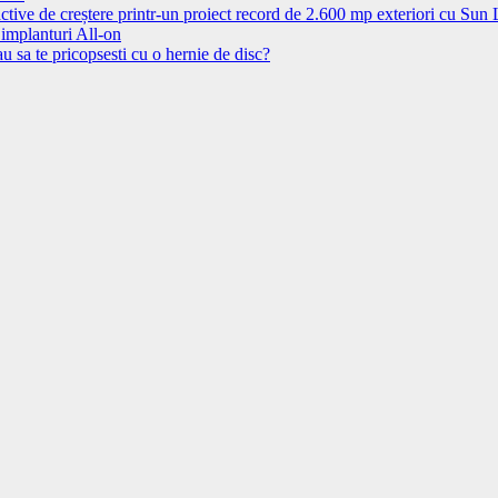
ctive de creștere printr-un proiect record de 2.600 mp exteriori cu Sun
 implanturi All-on
u sa te pricopsesti cu o hernie de disc?