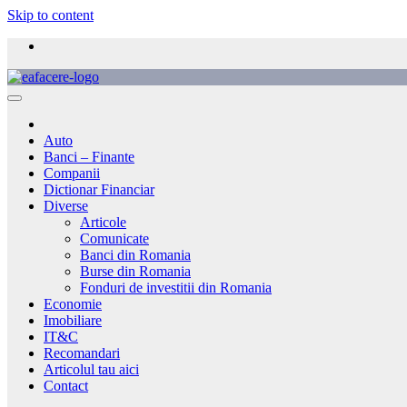
Skip to content
Auto
Banci – Finante
Companii
Dictionar Financiar
Diverse
Articole
Comunicate
Banci din Romania
Burse din Romania
Fonduri de investitii din Romania
Economie
Imobiliare
IT&C
Recomandari
Articolul tau aici
Contact