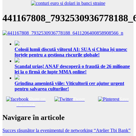
441167808_7932530936778188_
Colosii lumii discută viitorul AI: SUA și China își unesc
forțele pentru a gestiona riscurile globale!
Scandal uriaș! ANAF descoperă o fraudă de 26 milioane
lei la o firmă de lupte MMA online!
Grindina amenință viile: Viticultorii cer ajutor urgent
pentru salvarea culturilor!
Share on
Tweet
Save
Facebook
Navigare în articole
Succes răsunător la evenimentul de networking “Atelier Tbi Bank”