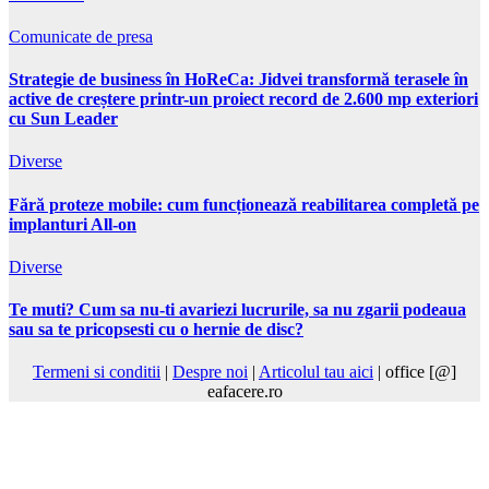
Comunicate de presa
Strategie de business în HoReCa: Jidvei transformă terasele în
active de creștere printr-un proiect record de 2.600 mp exteriori
cu Sun Leader
Diverse
Fără proteze mobile: cum funcționează reabilitarea completă pe
implanturi All-on
Diverse
Te muti? Cum sa nu-ti avariezi lucrurile, sa nu zgarii podeaua
sau sa te pricopsesti cu o hernie de disc?
Termeni si conditii
|
Despre noi
|
Articolul tau aici
| office [@]
eafacere.ro