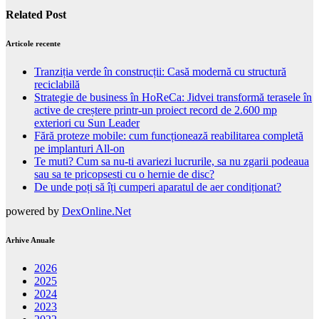
Related Post
Articole recente
Tranziția verde în construcții: Casă modernă cu structură
reciclabilă
Strategie de business în HoReCa: Jidvei transformă terasele în
active de creștere printr-un proiect record de 2.600 mp
exteriori cu Sun Leader
Fără proteze mobile: cum funcționează reabilitarea completă
pe implanturi All-on
Te muti? Cum sa nu-ti avariezi lucrurile, sa nu zgarii podeaua
sau sa te pricopsesti cu o hernie de disc?
De unde poți să îți cumperi aparatul de aer condiționat?
powered by
DexOnline.Net
Arhive Anuale
2026
2025
2024
2023