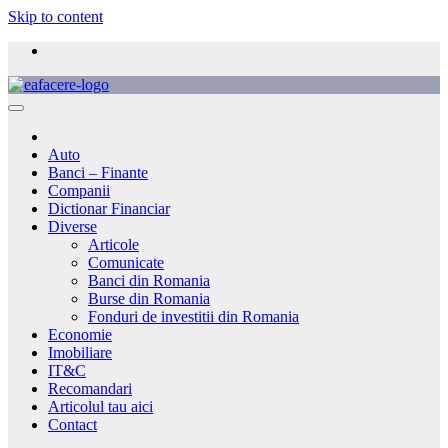
Skip to content
Auto
Banci – Finante
Companii
Dictionar Financiar
Diverse
Articole
Comunicate
Banci din Romania
Burse din Romania
Fonduri de investitii din Romania
Economie
Imobiliare
IT&C
Recomandari
Articolul tau aici
Contact