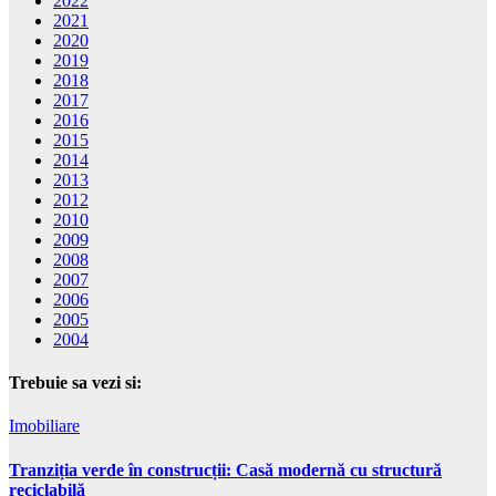
2022
2021
2020
2019
2018
2017
2016
2015
2014
2013
2012
2010
2009
2008
2007
2006
2005
2004
Trebuie sa vezi si:
Imobiliare
Tranziția verde în construcții: Casă modernă cu structură
reciclabilă