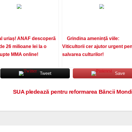
l uriaș! ANAF descoperă
Grindina amenință viile:
de 26 milioane lei la o
Viticultorii cer ajutor urgent pe
lupte MMA online!
salvarea culturilor!
Tweet
Save
SUA pledează pentru reformarea Băncii Mondi