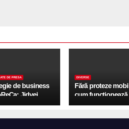
ATE DE PRESA
DIVERSE
tegie de business
Fără proteze mobi
oReCa: Jidvei
cum funcționează
formă terasele în
reabilitarea compl
e de creștere
pe implanturi All-
r-un proiect record