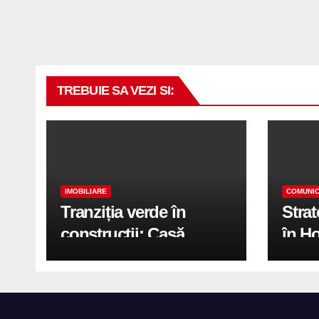
TREBUIE SA VEZI SI:
IMOBILIARE
COMUNIC
Tranziția verde în
Stra
construcții: Casă
în H
modernă cu structură
trans
reciclabilă
activ
print