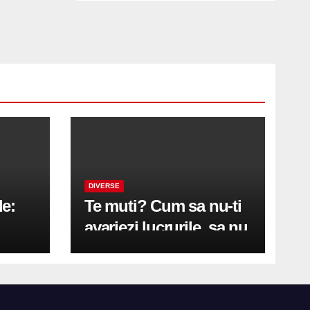
DIVERSE
le:
Te muti? Cum sa nu-ti
avariezi lucrurile, sa nu
etă
zgarii podeaua sau sa
on
te pricopsesti cu o
hernie de disc?