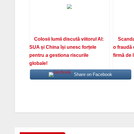
Colosii lumii discută viitorul AI:
Scanda
SUA și China își unesc forțele
o fraudă 
pentru a gestiona riscurile
firmă de 
globale!
Share on Facebook
Navigare
în
articole