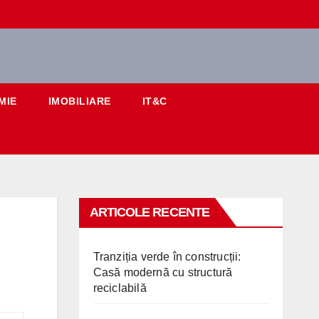
MIE
IMOBILIARE
IT&C
ARTICOLE RECENTE
Tranziția verde în construcții:
Casă modernă cu structură
reciclabilă