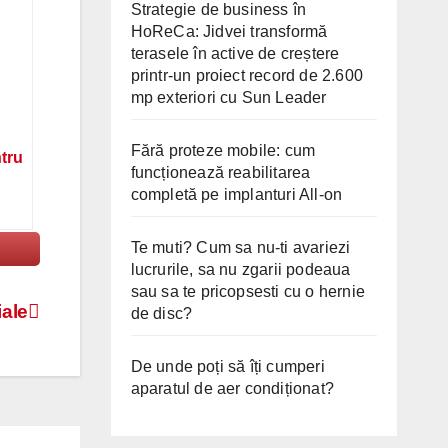
Strategie de business în
HoReCa: Jidvei transformă
terasele în active de creștere
printr-un proiect record de 2.600
mp exteriori cu Sun Leader
Fără proteze mobile: cum
ntru
funcționează reabilitarea
completă pe implanturi All-on
Te muti? Cum sa nu-ti avariezi
lucrurile, sa nu zgarii podeaua
sau sa te pricopsesti cu o hernie
ale
de disc?
De unde poți să îți cumperi
aparatul de aer condiționat?