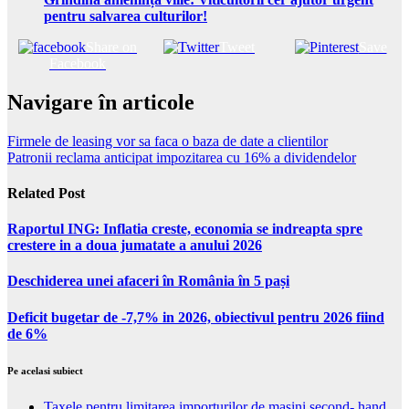
pentru salvarea culturilor!
Share on
Tweet
Save
Facebook
Navigare în articole
Firmele de leasing vor sa faca o baza de date a clientilor
Patronii reclama anticipat impozitarea cu 16% a dividendelor
Related Post
Raportul ING: Inflatia creste, economia se indreapta spre
crestere in a doua jumatate a anului 2026
Deschiderea unei afaceri în România în 5 pași
Deficit bugetar de -7,7% in 2026, obiectivul pentru 2026 fiind
de 6%
Pe acelasi subiect
Taxele pentru limitarea importurilor de masini second- hand,