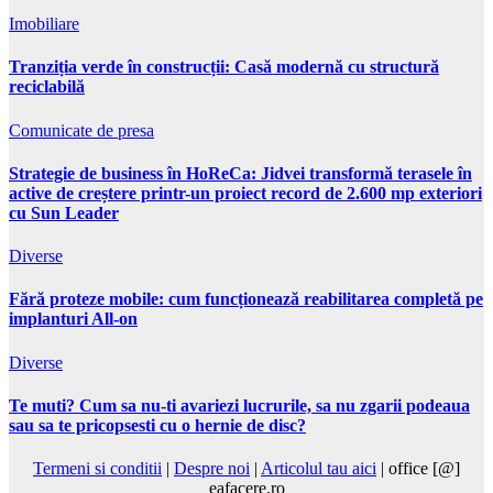
Imobiliare
Tranziția verde în construcții: Casă modernă cu structură
reciclabilă
Comunicate de presa
Strategie de business în HoReCa: Jidvei transformă terasele în
active de creștere printr-un proiect record de 2.600 mp exteriori
cu Sun Leader
Diverse
Fără proteze mobile: cum funcționează reabilitarea completă pe
implanturi All-on
Diverse
Te muti? Cum sa nu-ti avariezi lucrurile, sa nu zgarii podeaua
sau sa te pricopsesti cu o hernie de disc?
Termeni si conditii
|
Despre noi
|
Articolul tau aici
| office [@]
eafacere.ro