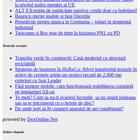
la nivelul noilor membri ai UE
ALT EXemplu de publicitate parsiva: credit doar cu buletinul!
Basescu merge inainte si fara Opozitie
Preselectie pentru munca in Germania – joburi in domeniul
industrial
Tariceanu si Boc trag de timp la fuziunea PNL cu PD
Articole recente
Tranziția verde în construcții: Casă modernă cu structură
reciclabilă
Strategie de business în HoReCa: Jidvei transformă terasele în
active de creștere printr-un proiect record de 2.600 mp
exteriori cu Sun Leader
Fără proteze mobile: cum funcționează reabilitarea completă
pe implanturi All-on
Te muti? Cum sa nu-ti avariezi lucrurile, sa nu zgarii podeaua
sau sa te pricopsesti cu o hernie de disc?
De unde poți să îți cumperi aparatul de aer condiționat?
powered by
DexOnline.Net
Arhive Anuale