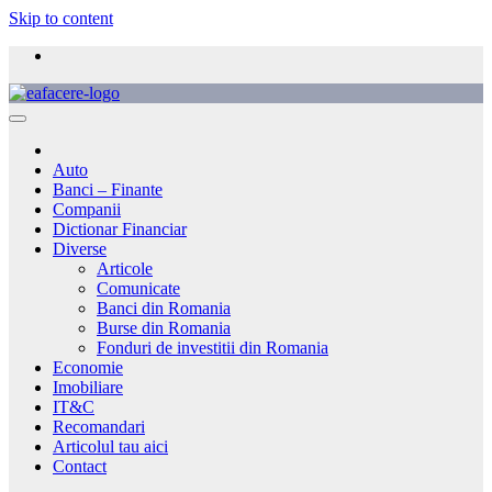
Skip to content
Auto
Banci – Finante
Companii
Dictionar Financiar
Diverse
Articole
Comunicate
Banci din Romania
Burse din Romania
Fonduri de investitii din Romania
Economie
Imobiliare
IT&C
Recomandari
Articolul tau aici
Contact