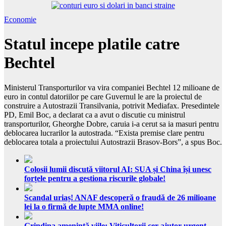
Economie
Statul incepe platile catre
Bechtel
Ministerul Transporturilor va vira companiei Bechtel 12 milioane de
euro in contul datoriilor pe care Guvernul le are la proiectul de
construire a Autostrazii Transilvania, potrivit Mediafax. Presedintele
PD, Emil Boc, a declarat ca a avut o discutie cu ministrul
transporturilor, Gheorghe Dobre, caruia i-a cerut sa ia masuri pentru
deblocarea lucrarilor la autostrada. “Exista premise clare pentru
deblocarea totala a proiectului Autostrazii Brasov-Bors”, a spus Boc.
Colosii lumii discută viitorul AI: SUA și China își unesc
forțele pentru a gestiona riscurile globale!
Scandal uriaș! ANAF descoperă o fraudă de 26 milioane
lei la o firmă de lupte MMA online!
Grindina amenință viile: Viticultorii cer ajutor urgent