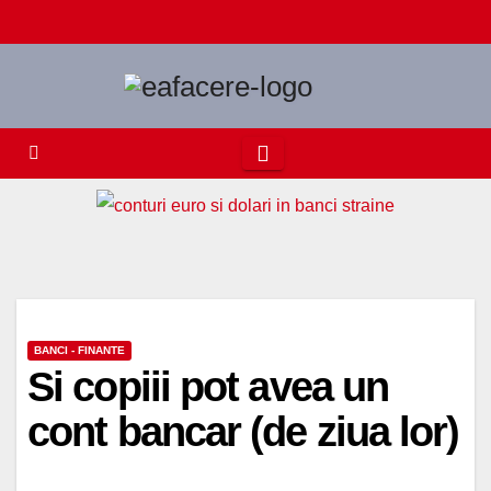
Skip
to
content
BANCI - FINANTE
Si copiii pot avea un
cont bancar (de ziua lor)