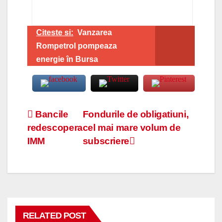
Citeste si:
Vanzarea
Rompetrol pompeaza
energie în Bursa
Navigare
Bancile
Fondurile de obligatiuni,
redescopera
cel mai mare volum de
în
IMM
subscriere
articole
RELATED POST