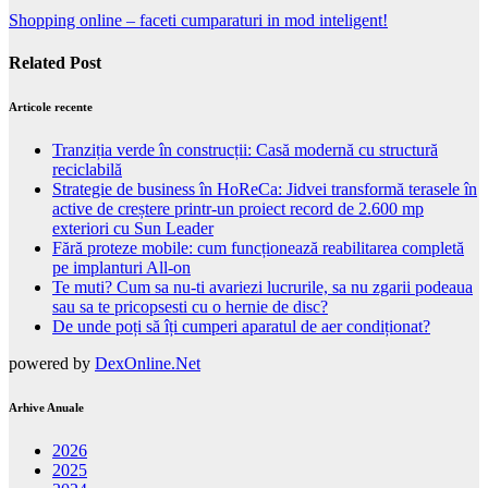
Shopping online – faceti cumparaturi in mod inteligent!
Related Post
Articole recente
Tranziția verde în construcții: Casă modernă cu structură
reciclabilă
Strategie de business în HoReCa: Jidvei transformă terasele în
active de creștere printr-un proiect record de 2.600 mp
exteriori cu Sun Leader
Fără proteze mobile: cum funcționează reabilitarea completă
pe implanturi All-on
Te muti? Cum sa nu-ti avariezi lucrurile, sa nu zgarii podeaua
sau sa te pricopsesti cu o hernie de disc?
De unde poți să îți cumperi aparatul de aer condiționat?
powered by
DexOnline.Net
Arhive Anuale
2026
2025