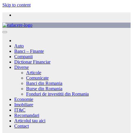
Skip to content
Auto
Banci – Finante
Companii
Dictionar Financiar
Diverse
Articole
Comunicate
Banci din Romania
Burse din Romania
Fonduri de investitii din Romania
Economie
Imobiliare
IT&C
Recomandari
Articolul tau aici
Contact