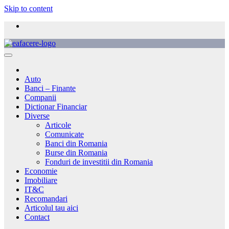
Skip to content
Auto
Banci – Finante
Companii
Dictionar Financiar
Diverse
Articole
Comunicate
Banci din Romania
Burse din Romania
Fonduri de investitii din Romania
Economie
Imobiliare
IT&C
Recomandari
Articolul tau aici
Contact