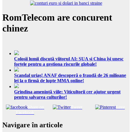
RomTelecom are concurent
chinez
Colosii lumii discută viitorul AI: SUA și China își unesc
forțele pentru a gestiona riscurile globale!
Scandal uriaș! ANAF descoperă o fraudă de 26 milioane
lei la o firmă de lupte MMA online!
Grindina amenință viile: Viticultorii cer ajutor urgent
pentru salvarea culturilor!
Share on
Tweet
Save
Facebook
Navigare în articole