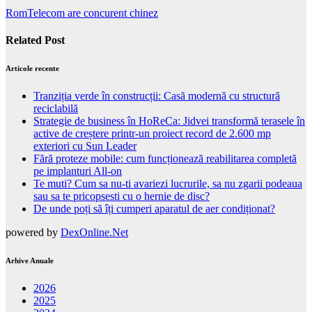
RomTelecom are concurent chinez
Related Post
Articole recente
Tranziția verde în construcții: Casă modernă cu structură
reciclabilă
Strategie de business în HoReCa: Jidvei transformă terasele în
active de creștere printr-un proiect record de 2.600 mp
exteriori cu Sun Leader
Fără proteze mobile: cum funcționează reabilitarea completă
pe implanturi All-on
Te muti? Cum sa nu-ti avariezi lucrurile, sa nu zgarii podeaua
sau sa te pricopsesti cu o hernie de disc?
De unde poți să îți cumperi aparatul de aer condiționat?
powered by
DexOnline.Net
Arhive Anuale
2026
2025