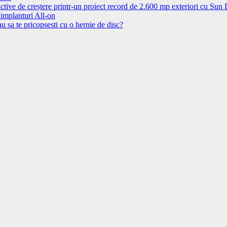
ctive de creștere printr-un proiect record de 2.600 mp exteriori cu Sun
 implanturi All-on
u sa te pricopsesti cu o hernie de disc?