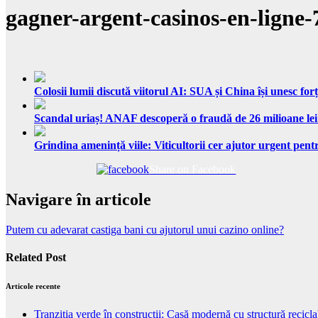
gagner-argent-casinos-en-ligne
Colosii lumii discută viitorul AI: SUA și China își unesc forț
Scandal uriaș! ANAF descoperă o fraudă de 26 milioane lei
Grindina amenință viile: Viticultorii cer ajutor urgent pentr
Share on Facebook
Navigare în articole
Putem cu adevarat castiga bani cu ajutorul unui cazino online?
Related Post
Articole recente
Tranziția verde în construcții: Casă modernă cu structură recicla