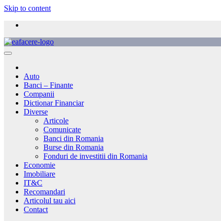
Skip to content
Auto
Banci – Finante
Companii
Dictionar Financiar
Diverse
Articole
Comunicate
Banci din Romania
Burse din Romania
Fonduri de investitii din Romania
Economie
Imobiliare
IT&C
Recomandari
Articolul tau aici
Contact