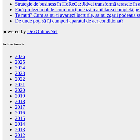
Strategie de business în HoReCa: Jidvei transformă terasele în a
Fără proteze mobile: cum funcționează reabilitarea completă pe
Te muti? Cum sa nu-ti avariezi lucrurile, sa nu zgarii podeaua sa
De unde poți să îți cumperi aparatul de aer condiționat?
powered by
DexOnline.Net
Arhive Anuale
2026
2025
2024
2023
2022
2021
2020
2019
2018
2017
2016
2015
2014
2013
2012